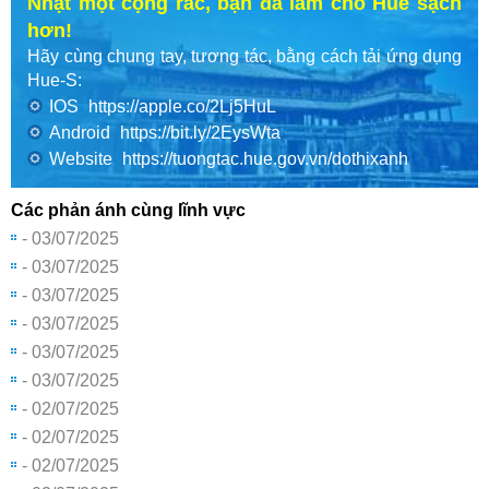
Nhặt một cọng rác, bạn đã làm cho Huế sạch
hơn!
Hãy cùng chung tay, tương tác, bằng cách tải ứng dụng
Hue-S:
IOS
https://apple.co/2Lj5HuL
Android
https://bit.ly/2EysWta
Website
https://tuongtac.hue.gov.vn/dothixanh
Các phản ánh cùng lĩnh vực
- 03/07/2025
- 03/07/2025
- 03/07/2025
- 03/07/2025
- 03/07/2025
- 03/07/2025
- 02/07/2025
- 02/07/2025
- 02/07/2025