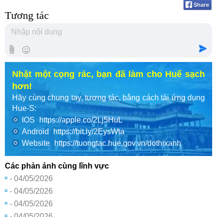
Tương tác
Nhặt một cọng rác, bạn đã làm cho Huế sạch
hơn!
Hãy cùng chung tay, tương tác, bằng cách tải ứng dụng
Hue-S:
IOS
https://apple.co/2Lj5HuL
Android
https://bit.ly/2EysWta
Website
https://tuongtac.hue.gov.vn/dothixanh
Các phản ánh cùng lĩnh vực
- 04/05/2026
- 04/05/2026
- 04/05/2026
- 04/05/2026