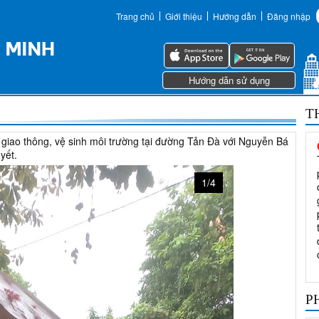
Trang chủ
Giới thiệu
Hướng dẫn
Đăng nhập
Hướng dẫn sử dụng
T
 giao thông, vệ sinh môi trường tại đường Tản Đà với Nguyễn Bá
yết.
1/4
P