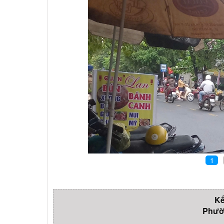
1
Kế
Phườ