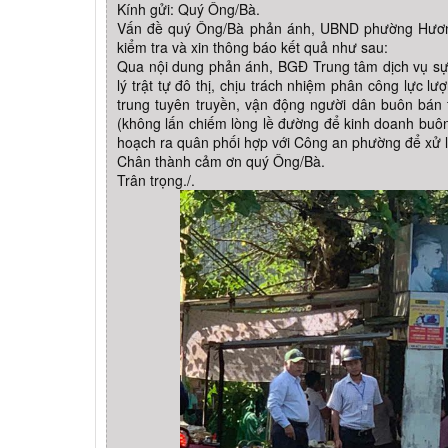
Kính gửi: Quý Ông/Bà.
Vấn đề quý Ông/Bà phản ánh, UBND phường Hương
kiểm tra và xin thông báo kết quả như sau:
Qua nội dung phản ánh, BGĐ Trung tâm dịch vụ sự
lý trật tự đô thị, chịu trách nhiệm phân công lực lư
trung tuyên truyền, vận động người dân buôn bán 
(không lấn chiếm lòng lề đường để kinh doanh buôn 
hoạch ra quân phối hợp với Công an phường để xử l
Chân thành cảm ơn quý Ông/Bà.
Trân trọng./.