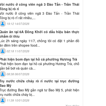
Vòi nước ở công viên ngã 3 Đào Tấn - Trần Thái
Tông bị rò rỉ
Vòi nước ở công viên ngã 3 Đào Tấn - Trần Thái
Tông bị rò rỉ rất nhiều,...
19:12 14/07/2026
Quán ăn tại 6A Đồng Khởi có dấu hiệu bán thực
phẩm ôi thiu
Lúc 2h sáng ngày 11/7, chồng tôi có đặt 1 phần đồ
ăn đêm trên shopee food...
02:18 11/07/2026
Phát hiện bom đạn tại hồ cá phường Hương Trà
Phát hiện bom đạn tại hồ cá phường Hương Trà, chỗ
gần bể bơi và quán cà...
08:38 06/07/2026
Trụ nước chữa cháy rò rỉ nước tại trục đường
Bao Mỹ
Trục đường Bao Mỹ gần ngã tư Bao Mỹ 5, phát hiện
trụ nước chữa cháy bị...
11:39 10/01/2026
Xem thêm