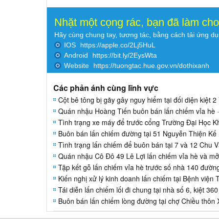
Nhặt một cọng rác, bạn đã làm ch
Hãy cùng chung tay, tương tác, bằng cách tải ứng d
IOS
https://apple.co/2Lj5HuL
Android
https://bit.ly/2EysWta
Website
https://tuongtac.hue.gov.vn/dothixanh
Các phản ánh cùng lĩnh vực
Cột bê tông bị gãy gây nguy hiểm tại đối diện kiệt
Quán nhậu Hoàng Tiến buôn bán lấn chiếm vỉa hè
-
Tình trạng xe máy để trước cổng Trường Đại Học 
Buôn bán lấn chiếm đường tại 51 Nguyễn Thiện Kế
Tình trạng lấn chiếm để buôn bán tại 7 và 12 Chu 
Quán nhậu Cô Đô 49 Lê Lợi lấn chiếm vỉa hè và m
Tập kết gỗ lấn chiếm vỉa hè trước số nhà 140 đườ
Kiến nghị xử lý kinh doanh lấn chiếm tại Bệnh viện 
Tái diễn lấn chiếm lối đi chung tại nhà số 6, kiệt 36
Buôn bán lấn chiếm lòng đường tại chợ Chiều thôn 