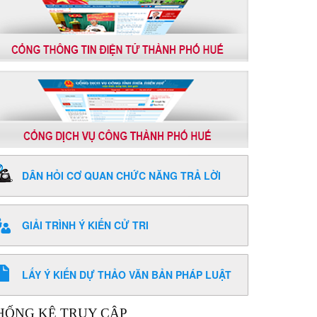
DÂN HỎI CƠ QUAN CHỨC NĂNG TRẢ LỜI
GIẢI TRÌNH Ý KIẾN CỬ TRI
LẤY Ý KIẾN DỰ THẢO VĂN BẢN PHÁP LUẬT
HỐNG KÊ TRUY CẬP