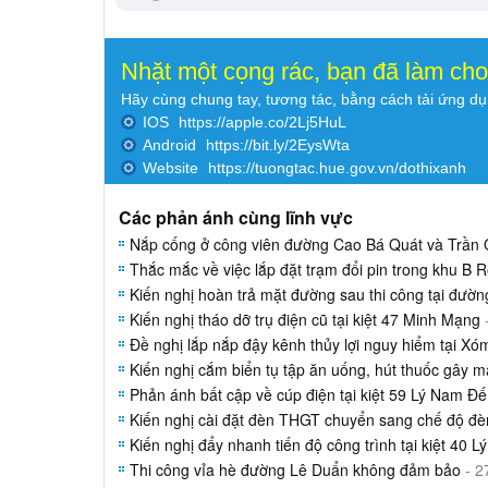
Nhặt một cọng rác, bạn đã làm ch
Hãy cùng chung tay, tương tác, bằng cách tải ứng d
IOS
https://apple.co/2Lj5HuL
Android
https://bit.ly/2EysWta
Website
https://tuongtac.hue.gov.vn/dothixanh
Các phản ánh cùng lĩnh vực
Nắp cống ở công viên đường Cao Bá Quát và Trần 
Thắc mắc về việc lắp đặt trạm đổi pin trong khu B R
Kiến nghị hoàn trả mặt đường sau thi công tại đườn
Kiến nghị tháo dỡ trụ điện cũ tại kiệt 47 Minh Mạng
Đề nghị lắp nắp đậy kênh thủy lợi nguy hiểm tại X
Kiến nghị cắm biển tụ tập ăn uống, hút thuốc gây m
Phản ánh bất cập về cúp điện tại kiệt 59 Lý Nam Đế
Kiến nghị cài đặt đèn THGT chuyển sang chế độ đ
Kiến nghị đẩy nhanh tiến độ công trình tại kiệt 40 
Thi công vỉa hè đường Lê Duẩn không đảm bảo
- 2