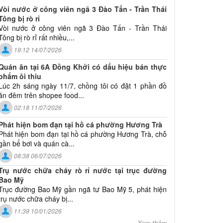
Vòi nước ở công viên ngã 3 Đào Tấn - Trần Thái
Tông bị rò rỉ
Vòi nước ở công viên ngã 3 Đào Tấn - Trần Thái
Tông bị rò rỉ rất nhiều,...
19:12 14/07/2026
Quán ăn tại 6A Đồng Khởi có dấu hiệu bán thực
phẩm ôi thiu
Lúc 2h sáng ngày 11/7, chồng tôi có đặt 1 phần đồ
ăn đêm trên shopee food...
02:18 11/07/2026
Phát hiện bom đạn tại hồ cá phường Hương Trà
Phát hiện bom đạn tại hồ cá phường Hương Trà, chỗ
gần bể bơi và quán cà...
08:38 06/07/2026
Trụ nước chữa cháy rò rỉ nước tại trục đường
Bao Mỹ
Trục đường Bao Mỹ gần ngã tư Bao Mỹ 5, phát hiện
trụ nước chữa cháy bị...
11:39 10/01/2026
Xem thêm