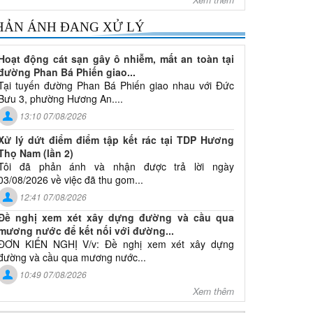
HẢN ÁNH ĐANG XỬ LÝ
Hoạt động cát sạn gây ô nhiễm, mất an toàn tại
đường Phan Bá Phiến giao...
Tại tuyến đường Phan Bá Phiến giao nhau với Đức
Bưu 3, phường Hương An....
13:10 07/08/2026
Xử lý dứt điểm điểm tập kết rác tại TDP Hương
Thọ Nam (lần 2)
Tôi đã phản ánh và nhận được trả lời ngày
03/08/2026 về việc đã thu gom...
12:41 07/08/2026
Đề nghị xem xét xây dựng đường và cầu qua
mương nước để kết nối với đường...
ĐƠN KIẾN NGHỊ V/v: Đề nghị xem xét xây dựng
đường và cầu qua mương nước...
10:49 07/08/2026
Xem thêm