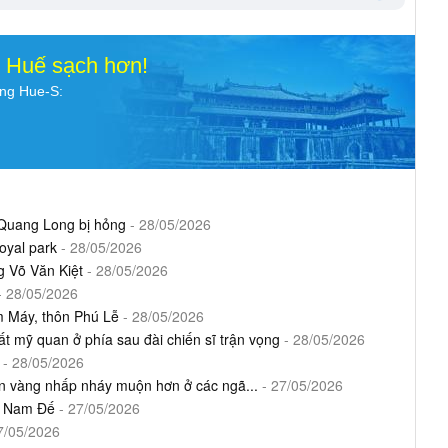
o Huế sạch hơn!
ụng Hue-S:
Quang Long bị hỏng
- 28/05/2026
oyal park
- 28/05/2026
g Võ Văn Kiệt
- 28/05/2026
- 28/05/2026
óm Máy, thôn Phú Lễ
- 28/05/2026
ất mỹ quan ở phía sau đài chiến sĩ trận vọng
- 28/05/2026
- 28/05/2026
èn vàng nhấp nháy muộn hơn ở các ngã...
- 27/05/2026
Lý Nam Đế
- 27/05/2026
7/05/2026