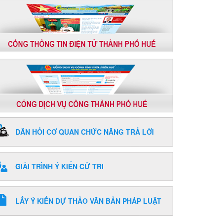
DÂN HỎI CƠ QUAN CHỨC NĂNG TRẢ LỜI
GIẢI TRÌNH Ý KIẾN CỬ TRI
LẤY Ý KIẾN DỰ THẢO VĂN BẢN PHÁP LUẬT