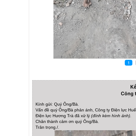
1
Kế
Công t
Kính gửi: Quý Ông/Bà.
Vấn đề quý Ông/Bà phản ánh, Công ty Điện lực Huế 
Điện lực Hương Trà đã xử lý
(đính kèm hình ảnh).
Chân thành cảm ơn quý Ông/Bà.
Trân trọng./.