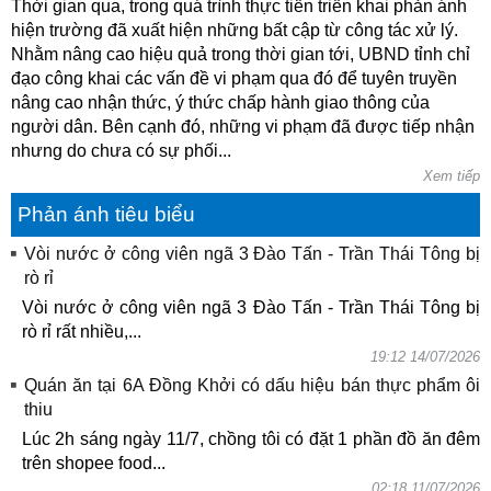
Thời gian qua, trong quá trình thực tiễn triển khai phản ánh
hiện trường đã xuất hiện những bất cập từ công tác xử lý.
Nhằm nâng cao hiệu quả trong thời gian tới, UBND tỉnh chỉ
đạo công khai các vấn đề vi phạm qua đó để tuyên truyền
nâng cao nhận thức, ý thức chấp hành giao thông của
người dân. Bên cạnh đó, những vi phạm đã được tiếp nhận
nhưng do chưa có sự phối...
Xem tiếp
Phản ánh tiêu biểu
Vòi nước ở công viên ngã 3 Đào Tấn - Trần Thái Tông bị
rò rỉ
Vòi nước ở công viên ngã 3 Đào Tấn - Trần Thái Tông bị
rò rỉ rất nhiều,...
19:12 14/07/2026
Quán ăn tại 6A Đồng Khởi có dấu hiệu bán thực phẩm ôi
thiu
Lúc 2h sáng ngày 11/7, chồng tôi có đặt 1 phần đồ ăn đêm
trên shopee food...
02:18 11/07/2026