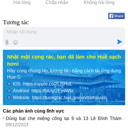
Hài lòng
Chấp nhận
Không hài lòng
Tương tác
Nhặt một cọng rác, bạn đã làm cho Huế sạch
hơn!
Hãy cùng chung tay, tương tác, bằng cách tải ứng dụng
Hue-S:
IOS
https://apple.co/2Lj5HuL
Android
https://bit.ly/2EysWta
Website
https://tuongtac.hue.gov.vn/dothixanh
Các phản ánh cùng lĩnh vực
Dùng bạt che miệng cống tại 9 và 13 Lê Đình Thám
-
09/12/2024