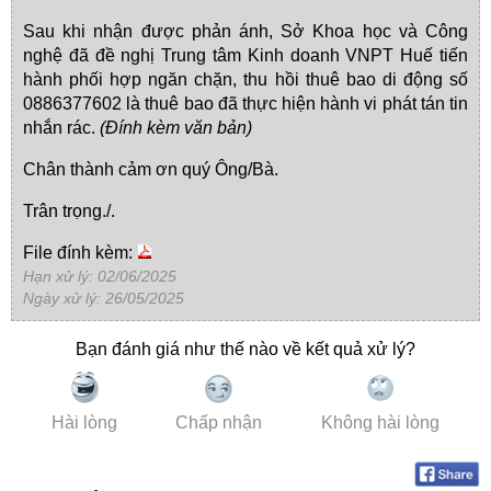
Sau khi nhận được phản ánh, Sở Khoa học và Công
nghệ đã đề nghị Trung tâm Kinh doanh VNPT Huế tiến
hành phối hợp ngăn chặn, thu hồi thuê bao di động số
0886377602 là thuê bao đã thực hiện hành vi phát tán tin
nhắn rác.
(Đính kèm văn bản)
Chân thành cảm ơn quý Ông/Bà.
Trân trọng./.
File đính kèm:
Hạn xử lý: 02/06/2025
Ngày xử lý: 26/05/2025
Bạn đánh giá như thế nào về kết quả xử lý?
Hài lòng
Chấp nhận
Không hài lòng