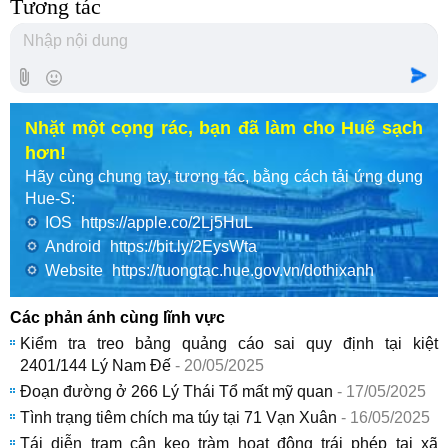
Tương tác
Nhặt một cọng rác, bạn đã làm cho Huế sạch
hơn!
Hãy cùng chung tay, tương tác, bằng cách tải ứng dụng
Hue-S:
IOS
https://apple.co/2Lj5HuL
Android
https://bit.ly/2EysWta
Website
https://tuongtac.hue.gov.vn/dothixanh
Các phản ánh cùng lĩnh vực
Kiểm tra treo bảng quảng cáo sai quy định tại kiệt
2401/144 Lý Nam Đế
- 20/05/2025
Đoạn đường ở 266 Lý Thái Tổ mất mỹ quan
- 17/05/2025
Tình trạng tiêm chích ma túy tại 71 Vạn Xuân
- 16/05/2025
Tái diễn trạm cân keo tràm hoạt động trái phép tại xã