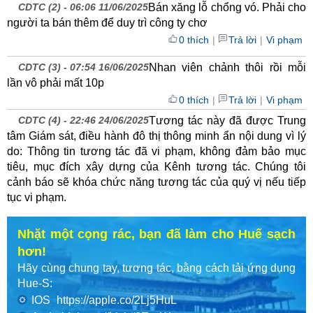
CDTC (2) -
06:06 11/06/2025
Bán xăng lỗ chổng vó. Phải cho
người ta bán thêm để duy trì công ty chơ
0 thích
|
Trả lời
|
Vi phạm
CDTC (3) -
07:54 16/06/2025
Nhan viên chảnh thôi rồi mỗi
lần vô phải mất 10p
0 thích
|
Trả lời
|
Vi phạm
CDTC (4) -
22:46 24/06/2025
Tương tác này đã được Trung
tâm Giám sát, điều hành đô thị thông minh ẩn nội dung vì lý
do: Thông tin tương tác đã vi phạm, không đảm bảo mục
tiêu, mục đích xây dựng của Kênh tương tác. Chúng tôi
cảnh báo sẽ khóa chức năng tương tác của quý vị nếu tiếp
tục vi phạm.
Nhặt một cọng rác, bạn đã làm cho Huế sạch
hơn!
Hãy cùng chung tay, tương tác, bằng cách tải ứng dụng
Hue-S:
IOS
https://apple.co/2Lj5HuL