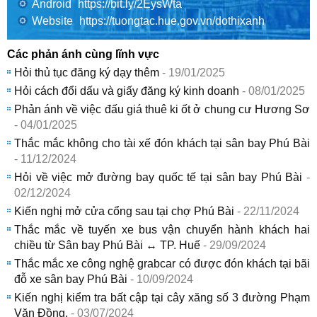
Android
https://bit.ly/2EysWta
Website
https://tuongtac.hue.gov.vn/dothixanh
Các phản ánh cùng lĩnh vực
Hỏi thủ tục đăng ký dạy thêm
- 19/01/2025
Hỏi cách đổi dấu và giấy đăng ký kinh doanh
- 08/01/2025
Phản ánh về việc đấu giá thuê ki ốt ở chung cư Hương Sơ
- 04/01/2025
Thắc mắc không cho tài xế đón khách tại sân bay Phú Bài
- 11/12/2024
Hỏi về việc mở đường bay quốc tế tại sân bay Phú Bài
-
02/12/2024
Kiến nghị mở cửa cổng sau tại chợ Phú Bài
- 22/11/2024
Thắc mắc về tuyến xe bus vận chuyển hành khách hai
chiều từ Sân bay Phú Bài ↔️ TP. Huế
- 29/09/2024
Thắc mắc xe công nghệ grabcar có được đón khách tại bãi
đỗ xe sân bay Phú Bài
- 10/09/2024
Kiến nghị kiểm tra bất cập tại cây xăng số 3 đường Phạm
Văn Đồng.
- 03/07/2024