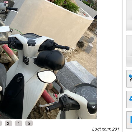
3
4
5
Lượt xem: 291