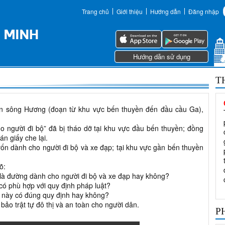
Trang chủ
Giới thiệu
Hướng dẫn
Đăng nhập
Hướng dẫn sử dụng
T
 ven sông Hương (đoạn từ khu vực bến thuyền đến đầu cầu Ga),
o người đi bộ” đã bị tháo dỡ tại khu vực đầu bến thuyền; đồng
n giấy che lại.
vốn dành cho người đi bộ và xe đạp; tại khu vực gần bến thuyền
õ:
 là đường dành cho người đi bộ và xe đạp hay không?
 có phù hợp với quy định pháp luật?
g này có đúng quy định hay không?
ảo trật tự đô thị và an toàn cho người dân.
P