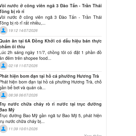
Vòi nước ở công viên ngã 3 Đào Tấn - Trần Thái
Tông bị rò rỉ
Vòi nước ở công viên ngã 3 Đào Tấn - Trần Thái
Tông bị rò rỉ rất nhiều,...
19:12 14/07/2026
Quán ăn tại 6A Đồng Khởi có dấu hiệu bán thực
phẩm ôi thiu
Lúc 2h sáng ngày 11/7, chồng tôi có đặt 1 phần đồ
ăn đêm trên shopee food...
02:18 11/07/2026
Phát hiện bom đạn tại hồ cá phường Hương Trà
Phát hiện bom đạn tại hồ cá phường Hương Trà, chỗ
gần bể bơi và quán cà...
08:38 06/07/2026
Trụ nước chữa cháy rò rỉ nước tại trục đường
Bao Mỹ
Trục đường Bao Mỹ gần ngã tư Bao Mỹ 5, phát hiện
trụ nước chữa cháy bị...
11:39 10/01/2026
Xem thêm