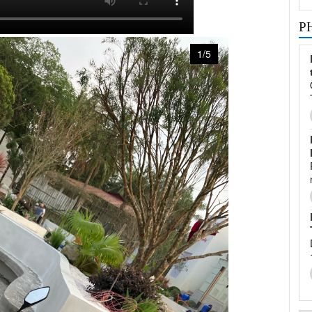
P
1/5