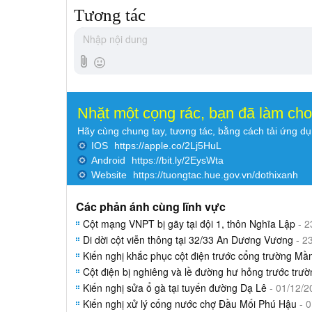
Tương tác
Nhặt một cọng rác, bạn đã làm ch
Hãy cùng chung tay, tương tác, bằng cách tải ứng d
IOS
https://apple.co/2Lj5HuL
Android
https://bit.ly/2EysWta
Website
https://tuongtac.hue.gov.vn/dothixanh
Các phản ánh cùng lĩnh vực
Cột mạng VNPT bị gãy tại đội 1, thôn Nghĩa Lập
- 2
Di dời cột viễn thông tại 32/33 An Dương Vương
- 2
Kiến nghị khắc phục cột điện trước cổng trường M
Cột điện bị nghiêng và lề đường hư hỏng trước tr
Kiến nghị sửa ổ gà tại tuyến đường Dạ Lê
- 01/12/2
Kiến nghị xử lý cống nước chợ Đầu Mối Phú Hậu
- 0