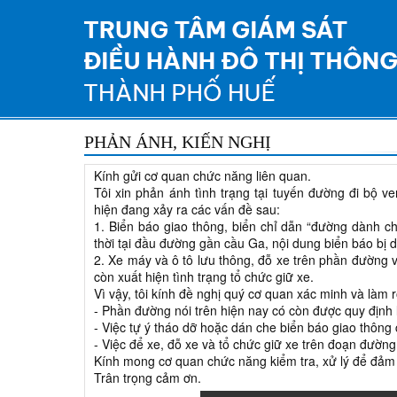
PHẢN ÁNH, KIẾN NGHỊ
Kính gửi cơ quan chức năng liên quan.
Tôi xin phản ánh tình trạng tại tuyến đường đi bộ
hiện đang xảy ra các vấn đề sau:
1. Biển báo giao thông, biển chỉ dẫn “đường dành ch
thời tại đầu đường gần cầu Ga, nội dung biển báo bị dá
2. Xe máy và ô tô lưu thông, đỗ xe trên phần đường 
còn xuất hiện tình trạng tổ chức giữ xe.
Vì vậy, tôi kính đề nghị quý cơ quan xác minh và làm r
- Phần đường nói trên hiện nay có còn được quy định
- Việc tự ý tháo dỡ hoặc dán che biển báo giao thông
- Việc để xe, đỗ xe và tổ chức giữ xe trên đoạn đườn
Kính mong cơ quan chức năng kiểm tra, xử lý để đảm b
Trân trọng cảm ơn.