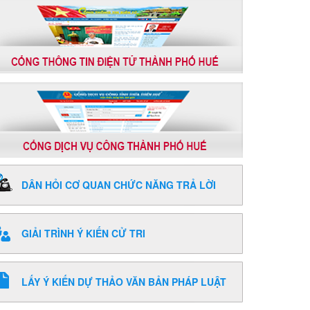
DÂN HỎI CƠ QUAN CHỨC NĂNG TRẢ LỜI
GIẢI TRÌNH Ý KIẾN CỬ TRI
LẤY Ý KIẾN DỰ THẢO VĂN BẢN PHÁP LUẬT