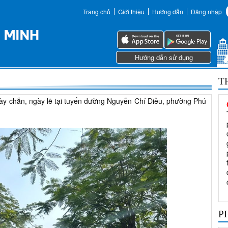
Trang chủ
Giới thiệu
Hướng dẫn
Đăng nhập
Hướng dẫn sử dụng
T
ày chẵn, ngày lẽ tại tuyến đường Nguyễn Chí Diễu, phường Phú
P