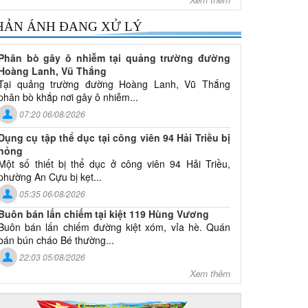
HẢN ÁNH ĐANG XỬ LÝ
Phân bò gây ô nhiễm tại quảng trường đường
Hoàng Lanh, Vũ Thắng
Tại quảng trường đường Hoàng Lanh, Vũ Thắng
phân bò khắp nơi gây ô nhiễm...
07:20 06/08/2026
Dụng cụ tập thể dục tại công viên 94 Hải Triều bị
hỏng
Một số thiết bị thể dục ở công viên 94 Hải Triều,
phường An Cựu bị kẹt...
05:35 06/08/2026
Buôn bán lấn chiếm tại kiệt 119 Hùng Vương
Buôn bán lấn chiếm đường kiệt xóm, vỉa hè. Quán
bán bún cháo Bé thường...
22:03 05/08/2026
Xem thêm