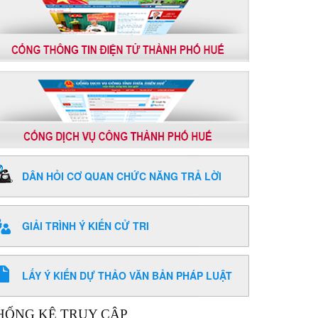
DÂN HỎI CƠ QUAN CHỨC NĂNG TRẢ LỜI
GIẢI TRÌNH Ý KIẾN CỬ TRI
LẤY Ý KIẾN DỰ THẢO VĂN BẢN PHÁP LUẬT
HỐNG KÊ TRUY CẬP