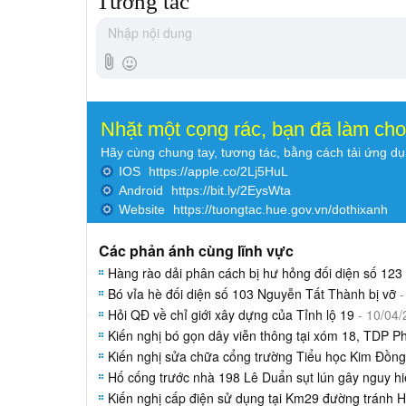
Tương tác
Nhặt một cọng rác, bạn đã làm ch
Hãy cùng chung tay, tương tác, bằng cách tải ứng d
IOS
https://apple.co/2Lj5HuL
Android
https://bit.ly/2EysWta
Website
https://tuongtac.hue.gov.vn/dothixanh
Các phản ánh cùng lĩnh vực
Hàng rào dải phân cách bị hư hỏng đối diện số 12
Bó vỉa hè đối diện số 103 Nguyễn Tất Thành bị vỡ
-
Hỏi QĐ về chỉ giới xây dựng của Tỉnh lộ 19
- 10/04/
Kiến nghị bó gọn dây viễn thông tại xóm 18, TDP P
Kiến nghị sửa chữa cổng trường Tiểu học Kim Đồng
Hố cống trước nhà 198 Lê Duẩn sụt lún gây nguy h
Kiến nghị cấp điện sử dụng tại Km29 đường tránh