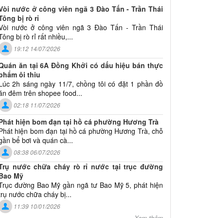
Vòi nước ở công viên ngã 3 Đào Tấn - Trần Thái
Tông bị rò rỉ
Vòi nước ở công viên ngã 3 Đào Tấn - Trần Thái
Tông bị rò rỉ rất nhiều,...
19:12 14/07/2026
Quán ăn tại 6A Đồng Khởi có dấu hiệu bán thực
phẩm ôi thiu
Lúc 2h sáng ngày 11/7, chồng tôi có đặt 1 phần đồ
ăn đêm trên shopee food...
02:18 11/07/2026
Phát hiện bom đạn tại hồ cá phường Hương Trà
Phát hiện bom đạn tại hồ cá phường Hương Trà, chỗ
gần bể bơi và quán cà...
08:38 06/07/2026
Trụ nước chữa cháy rò rỉ nước tại trục đường
Bao Mỹ
Trục đường Bao Mỹ gần ngã tư Bao Mỹ 5, phát hiện
trụ nước chữa cháy bị...
11:39 10/01/2026
Xem thêm