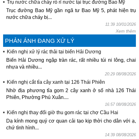
Trụ nước chữa cháy rò rỉ nước tại trục đường Bao Mỹ
Trục đường Bao Mỹ gần ngã tư Bao Mỹ 5, phát hiện trụ
nước chữa cháy bị...
11:39 10/01/2026
Xem thêm
PHẢN ÁNH ĐANG XỬ LÝ
Kiến nghị xử lý rác thải tại biển Hải Dương
Biển Hải Dương ngập tràn rác, rất nhiều túi ni lông, chai
nhựa và nhiều...
20:29 08/08/2026
Kiến nghị cắt tỉa cây xanh tại 126 Thái Phiên
Nhờ địa phương tỉa gọm 2 cây xanh ở số nhà 126 Thái
Phiên, Phường Phú Xuân....
16:57 08/08/2026
Kiến nghị thay đổi giờ thu gom rác tại chợ Cầu Hai
Dạ kính mong quý cơ quan cải tạo kịp thời cho dân với ạ,
chứ tình hình...
14:39 08/08/2026