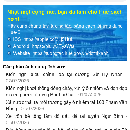
Nhặt một cọng rác, bạn đã làm cho Huế sạch
hơn!
Hãy cùng chung tay, tương tác, bằng cách tải ứng dụng
Hue-S:
IOS
https://apple.co/2Lj5HuL
Android
https://bit.ly/2EysWta
Website
https://tuongtac.hue.gov.vn/dothixanh
Các phản ánh cùng lĩnh vực
Kiến nghị điều chỉnh loa tại đường Sử Hy Nhan
-
02/07/2026
Kiến nghị khơi thông dòng chảy, xử lý ô nhiễm và dọn dẹp
mương nước đường Bùi Thị Cúc
- 01/07/2026
Xả nước thải ra môi trường gây ô nhiễm tại 163 Phạm Văn
Đồng
- 01/07/2026
Xe trộn bê tông làm đổ đất, đá tại tuyến Ngự Bình
-
01/07/2026