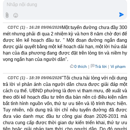
CDTC (1) -
16:28 09/06/2026
Một tuyến đường chưa đầy 300
mét nhưng phải đi qua 2 nhiệm kỳ và hơn 8 năm chờ đợi để
được lên kế hoạch đầu tư. " Một đoạn đường ngắn đang
được giải quyết bằng một kế hoạch dài hạn, một lời hứa dài
hạn của địa phương đang được đặt trên lòng tin và niềm hy
vọng ngắn hạn của người dân".
0 thích
|
Trả lời
|
Vi phạm
CDTC (1) -
18:39 09/06/2026
"Tôi chưa hài lòng với nội dung
trả lời vì phản ánh của người dân chưa được giải đáp một
cách cụ thể. UBND phường là đơn vị tham mưu, đề xuất và
theo dõi kế hoạch đầu tư trên địa bàn nên có điều kiện nắm
bắt tình hình nguồn vốn, thứ tự ưu tiên và lộ trình thực hiện.
Tuy nhiên, nội dung trả lời chỉ nêu tuyến đường đã được
đưa vào danh mục đầu tư công giai đoạn 2026-2031 mà
chưa cung cấp được thời gian dự kiến triển khai, thứ tự ưu
tiên hoặc giải pháp tạm thời cho người dân. Do đó người