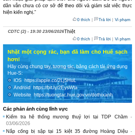
dân vẫn chưa có cơ sở để theo dõi và giám sát việc thực
hiện kiến nghị."
0 thích
|
Trả lời
|
Vi phạm
CDTC (2) -
19:30 23/06/2026
Thiệt
0 thích
|
Trả lời
|
Vi phạm
Nhặt một cọng rác, bạn đã làm cho Huế sạch
hơn!
Hãy cùng chung tay, tương tác, bằng cách tải ứng dụng
Hue-S:
IOS
https://apple.co/2Lj5HuL
Android
https://bit.ly/2EysWta
Website
https://tuongtac.hue.gov.vn/dothixanh
Các phản ánh cùng lĩnh vực
Kiểm tra hệ thống mương thuỷ lợi tại TDP Chầm
-
03/06/2026
Nắp cống bị sập tại 15 kiệt 35 đường Hoàng Diệu
-