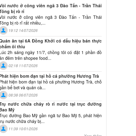
Vòi nước ở công viên ngã 3 Đào Tấn - Trần Thái
Tông bị rò rỉ
Vòi nước ở công viên ngã 3 Đào Tấn - Trần Thái
Tông bị rò rỉ rất nhiều,...
19:12 14/07/2026
Quán ăn tại 6A Đồng Khởi có dấu hiệu bán thực
phẩm ôi thiu
Lúc 2h sáng ngày 11/7, chồng tôi có đặt 1 phần đồ
ăn đêm trên shopee food...
02:18 11/07/2026
Phát hiện bom đạn tại hồ cá phường Hương Trà
Phát hiện bom đạn tại hồ cá phường Hương Trà, chỗ
gần bể bơi và quán cà...
08:38 06/07/2026
Trụ nước chữa cháy rò rỉ nước tại trục đường
Bao Mỹ
Trục đường Bao Mỹ gần ngã tư Bao Mỹ 5, phát hiện
trụ nước chữa cháy bị...
11:39 10/01/2026
Xem thêm