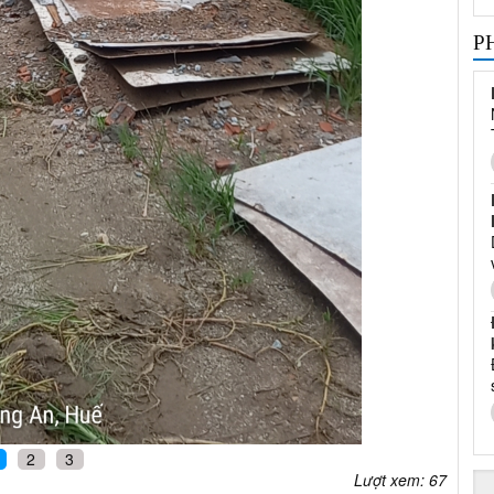
P
2
3
Lượt xem: 67