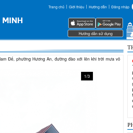
Trang chủ
Giới thiệu
Hướng dẫn
Đăng nhập
Hướng dẫn sử dụng
T
ý Nam Đế, phường Hương An, đường đào xới lên khi trời mưa vô
1/3
P