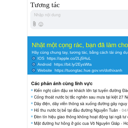
Tương tác
Nhặt một cọng rác, bạn đã làm ch
Hãy cùng chung tay, tương tác, bằng cách tải ứng d
IOS
https://apple.co/2Lj5HuL
Android
https://bit.ly/2EysWta
Website
https://tuongtac.hue.gov.vn/dothixanh
Các phản ánh cùng lĩnh vực
Kiến nghị cấm đậu xe khách lớn tại tuyến đường Đ
Cống thoát nước bị tắc nghẽn sau mưa tại kiệt 27 
Dây điện, dây viễn thông sà xuống đường gây nguy 
Hố thu nước bị bể tại đầu đường Nguyễn Tuân
- 04
Đèn tín hiệu giao thông không hoạt động tại ngã t
Mặt đường hư hỏng ở góc cua Võ Nguyên Giáp - Hoà