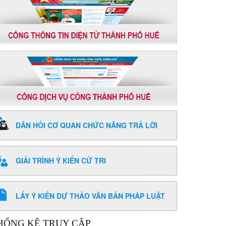
DÂN HỎI CƠ QUAN CHỨC NĂNG TRẢ LỜI
GIẢI TRÌNH Ý KIẾN CỬ TRI
LẤY Ý KIẾN DỰ THẢO VĂN BẢN PHÁP LUẬT
HỐNG KÊ TRUY CẬP