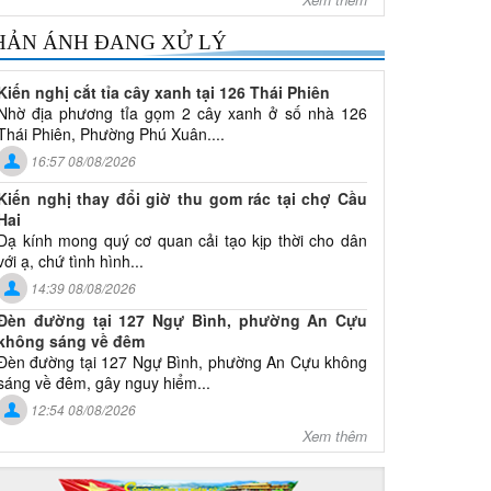
HẢN ÁNH ĐANG XỬ LÝ
Kiến nghị cắt tỉa cây xanh tại 126 Thái Phiên
Nhờ địa phương tỉa gọm 2 cây xanh ở số nhà 126
Thái Phiên, Phường Phú Xuân....
16:57 08/08/2026
Kiến nghị thay đổi giờ thu gom rác tại chợ Cầu
Hai
Dạ kính mong quý cơ quan cải tạo kịp thời cho dân
với ạ, chứ tình hình...
14:39 08/08/2026
Đèn đường tại 127 Ngự Bình, phường An Cựu
không sáng về đêm
Đèn đường tại 127 Ngự Bình, phường An Cựu không
sáng về đêm, gây nguy hiểm...
12:54 08/08/2026
Xem thêm