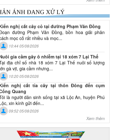
HẢN ÁNH ĐANG XỬ LÝ
Kiến nghị cắt cây cỏ tại đường Phạm Văn Đồng
Đoạn đường Phạm Văn Đồng, bồn hoa giải phân
cách mọc cỏ rất nhiều và mọc...
10:44 05/08/2026
Nuôi gia cầm gây ô nhiễm tại 18 xóm 7 Lại Thế
Tại địa chỉ số nhà 18 xóm 7 Lại Thế nuôi số lượng
lớn gà vịt, gia cầm nhưng...
10:20 05/08/2026
Kiến nghị cắt tỉa cây tại thôn Đông đến cụm
Cống Quang
Tôi là người dân sinh sống tại xã Lộc An, huyện Phú
Lộc, xin kính gửi đến...
09:52 05/08/2026
Xem thêm