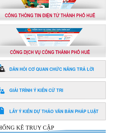
DÂN HỎI CƠ QUAN CHỨC NĂNG TRẢ LỜI
GIẢI TRÌNH Ý KIẾN CỬ TRI
LẤY Ý KIẾN DỰ THẢO VĂN BẢN PHÁP LUẬT
HỐNG KÊ TRUY CẬP