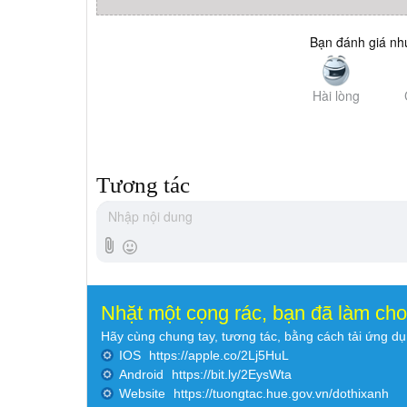
Bạn đánh giá như
Hài lòng
Tương tác
Nhặt một cọng rác, bạn đã làm ch
Hãy cùng chung tay, tương tác, bằng cách tải ứng d
IOS
https://apple.co/2Lj5HuL
Android
https://bit.ly/2EysWta
Website
https://tuongtac.hue.gov.vn/dothixanh