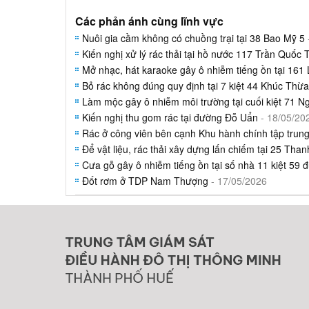
Các phản ánh cùng lĩnh vực
Nuôi gia cầm không có chuồng trại tại 38 Bao Mỹ 5
Kiến nghị xử lý rác thải tại hồ nước 117 Trần Quốc 
Mở nhạc, hát karaoke gây ô nhiễm tiếng ồn tại 161
Bỏ rác không đúng quy định tại 7 kiệt 44 Khúc Thừ
Làm mộc gây ô nhiễm môi trường tại cuối kiệt 71 N
Kiến nghị thu gom rác tại đường Đỗ Uẩn
- 18/05/20
Rác ở công viên bên cạnh Khu hành chính tập trun
Để vật liệu, rác thải xây dựng lấn chiếm tại 25 Than
Cưa gỗ gây ô nhiễm tiếng ồn tại số nhà 11 kiệt 59
Đốt rơm ở TDP Nam Thượng
- 17/05/2026