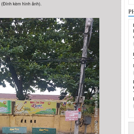
ới (Đính kèm hình ảnh).
P