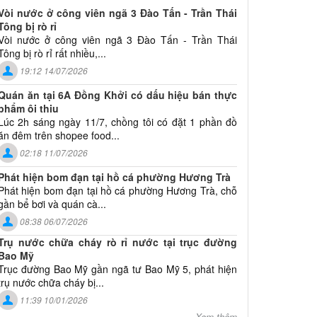
Vòi nước ở công viên ngã 3 Đào Tấn - Trần Thái
Tông bị rò rỉ
Vòi nước ở công viên ngã 3 Đào Tấn - Trần Thái
Tông bị rò rỉ rất nhiều,...
19:12 14/07/2026
Quán ăn tại 6A Đồng Khởi có dấu hiệu bán thực
phẩm ôi thiu
Lúc 2h sáng ngày 11/7, chồng tôi có đặt 1 phần đồ
ăn đêm trên shopee food...
02:18 11/07/2026
Phát hiện bom đạn tại hồ cá phường Hương Trà
Phát hiện bom đạn tại hồ cá phường Hương Trà, chỗ
gần bể bơi và quán cà...
08:38 06/07/2026
Trụ nước chữa cháy rò rỉ nước tại trục đường
Bao Mỹ
Trục đường Bao Mỹ gần ngã tư Bao Mỹ 5, phát hiện
trụ nước chữa cháy bị...
11:39 10/01/2026
Xem thêm