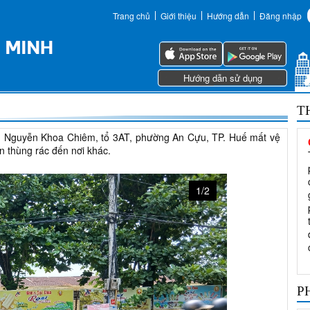
Trang chủ
Giới thiệu
Hướng dẫn
Đăng nhập
Hướng dẫn sử dụng
T
ng Nguyễn Khoa Chiêm, tổ 3AT, phường An Cựu, TP. Huế mất vệ
ển thùng rác đến nơi khác.
1/2
P