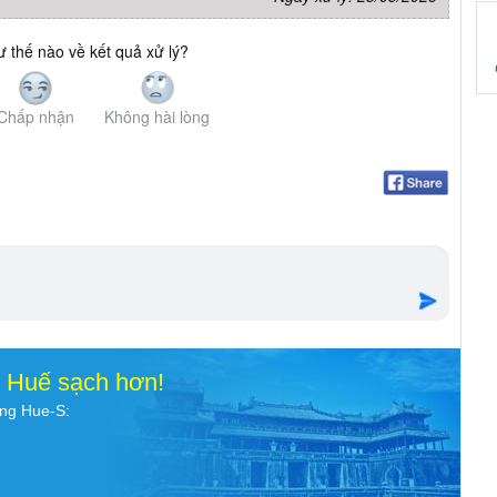
 thế nào về kết quả xử lý?
Chấp nhận
Không hài lòng
o Huế sạch hơn!
ụng Hue-S: