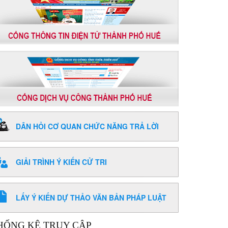
DÂN HỎI CƠ QUAN CHỨC NĂNG TRẢ LỜI
GIẢI TRÌNH Ý KIẾN CỬ TRI
LẤY Ý KIẾN DỰ THẢO VĂN BẢN PHÁP LUẬT
HỐNG KÊ TRUY CẬP