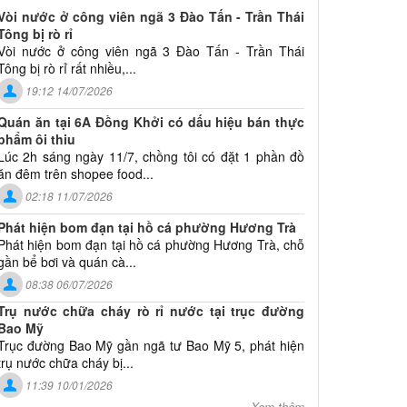
Vòi nước ở công viên ngã 3 Đào Tấn - Trần Thái
Tông bị rò rỉ
Vòi nước ở công viên ngã 3 Đào Tấn - Trần Thái
Tông bị rò rỉ rất nhiều,...
19:12 14/07/2026
Quán ăn tại 6A Đồng Khởi có dấu hiệu bán thực
phẩm ôi thiu
Lúc 2h sáng ngày 11/7, chồng tôi có đặt 1 phần đồ
ăn đêm trên shopee food...
02:18 11/07/2026
Phát hiện bom đạn tại hồ cá phường Hương Trà
Phát hiện bom đạn tại hồ cá phường Hương Trà, chỗ
gần bể bơi và quán cà...
08:38 06/07/2026
Trụ nước chữa cháy rò rỉ nước tại trục đường
Bao Mỹ
Trục đường Bao Mỹ gần ngã tư Bao Mỹ 5, phát hiện
trụ nước chữa cháy bị...
11:39 10/01/2026
Xem thêm