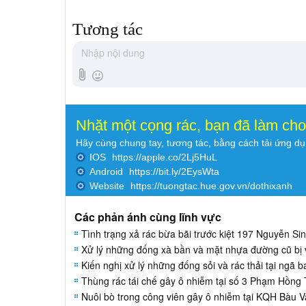
Tương tác
Nhặt một cọng rác, bạn đã làm ch
Hãy cùng chung tay, tương tác, bằng cách tải ứng d
IOS
https://apple.co/2Lj5HuL
Android
https://bit.ly/2EysWta
Website
https://tuongtac.hue.gov.vn/dothixanh
Các phản ánh cùng lĩnh vực
Tình trạng xả rác bừa bãi trước kiệt 197 Nguyễn Si
Xử lý những đống xà bần và mặt nhựa đường cũ bị
Kiến nghị xử lý những đống sỏi và rác thải tại ngã
Thùng rác tái chế gây ô nhiễm tại số 3 Phạm Hồng 
Nuôi bò trong công viên gây ô nhiễm tại KQH Bàu V