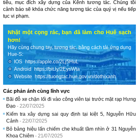
tiêu, mục đích xây dựng của Kênh tương tác. Chúng tôi
cảnh báo sẽ khóa chức năng tương tác của quý vị nếu tiếp
tục vi phạm.
Nhặt một cọng rác, bạn đã làm cho Huế sạch
hơn!
Hãy cùng chung tay, tương tác, bằng cách tải ứng dụng
Hue-S:
IOS
https://apple.co/2Lj5HuL
Android
https://bit.ly/2EysWta
Website
https://tuongtac.hue.gov.vn/dothixanh
Các phản ánh cùng lĩnh vực
Bãi đỗ xe chặn lối đi vào công viên tại trước mặt rạp Hưng
Đạo
- 22/07/2025
Kiểm tra xây dựng sai quy định tại kiệt 5, Nguyễn Hữu
Cảnh
- 22/07/2025
Bỏ bảng hiệu lấn chiếm che khuất tầm nhìn ở 31 Nguyễn
Khoa Chiêm
- 21/07/2025