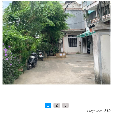
1
2
3
Lượt xem: 319