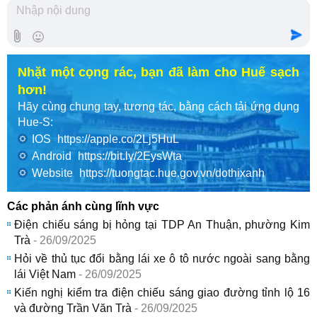
Nhặt một cọng rác, bạn đã làm cho Huế sạch
hơn!
Hãy cùng chung tay, tương tác, bằng cách tải ứng dụng
Hue-S:
IOS
https://apple.co/2Lj5HuL
Android
https://bit.ly/2EysWta
Website
https://tuongtac.hue.gov.vn/dothixanh
Các phản ánh cùng lĩnh vực
Điện chiếu sáng bị hỏng tại TDP An Thuận, phường Kim
Trà
- 26/09/2025
Hỏi về thủ tục đổi bằng lái xe ô tô nước ngoài sang bằng
lái Việt Nam
- 26/09/2025
Kiến nghị kiểm tra điện chiếu sáng giao đường tỉnh lộ 16
và đường Trần Văn Trà
- 26/09/2025