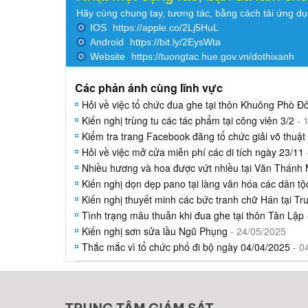
Hãy cùng chung tay, tương tác, bằng cách tải ứng d
IOS
https://apple.co/2Lj5HuL
Android
https://bit.ly/2EysWta
Website
https://tuongtac.hue.gov.vn/dothixanh
Các phản ánh cùng lĩnh vực
Hỏi về việc tổ chức đua ghe tại thôn Khuông Phò Đ
Kiến nghị trùng tu các tác phẩm tại công viên 3/2
- 
Kiểm tra trang Facebook đăng tổ chức giải võ thuật
Hỏi về việc mở cửa miễn phí các di tích ngày 23/11
Nhiều hương và hoa được vứt nhiều tại Văn Thánh
Kiến nghị dọn dẹp pano tại làng văn hóa các dân tộ
Kiến nghị thuyết minh các bức tranh chữ Hán tại Tr
Tình trạng mâu thuẫn khi đua ghe tại thôn Tân Lập
Kiến nghị sơn sửa lầu Ngũ Phụng
- 24/05/2025
Thắc mắc vì tổ chức phố đi bộ ngày 04/04/2025
- 0