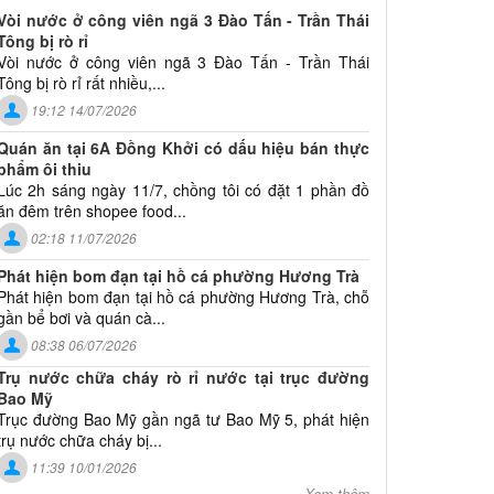
Vòi nước ở công viên ngã 3 Đào Tấn - Trần Thái
Tông bị rò rỉ
Vòi nước ở công viên ngã 3 Đào Tấn - Trần Thái
Tông bị rò rỉ rất nhiều,...
19:12 14/07/2026
Quán ăn tại 6A Đồng Khởi có dấu hiệu bán thực
phẩm ôi thiu
Lúc 2h sáng ngày 11/7, chồng tôi có đặt 1 phần đồ
ăn đêm trên shopee food...
02:18 11/07/2026
Phát hiện bom đạn tại hồ cá phường Hương Trà
Phát hiện bom đạn tại hồ cá phường Hương Trà, chỗ
gần bể bơi và quán cà...
08:38 06/07/2026
Trụ nước chữa cháy rò rỉ nước tại trục đường
Bao Mỹ
Trục đường Bao Mỹ gần ngã tư Bao Mỹ 5, phát hiện
trụ nước chữa cháy bị...
11:39 10/01/2026
Xem thêm