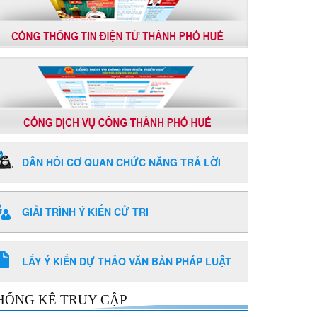
DÂN HỎI CƠ QUAN CHỨC NĂNG TRẢ LỜI
GIẢI TRÌNH Ý KIẾN CỬ TRI
LẤY Ý KIẾN DỰ THẢO VĂN BẢN PHÁP LUẬT
HỐNG KÊ TRUY CẬP