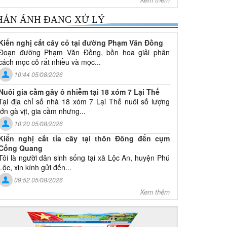
HẢN ÁNH ĐANG XỬ LÝ
Kiến nghị cắt cây cỏ tại đường Phạm Văn Đồng
Đoạn đường Phạm Văn Đồng, bồn hoa giải phân
cách mọc cỏ rất nhiều và mọc...
10:44 05/08/2026
Nuôi gia cầm gây ô nhiễm tại 18 xóm 7 Lại Thế
Tại địa chỉ số nhà 18 xóm 7 Lại Thế nuôi số lượng
lớn gà vịt, gia cầm nhưng...
10:20 05/08/2026
Kiến nghị cắt tỉa cây tại thôn Đông đến cụm
Cống Quang
Tôi là người dân sinh sống tại xã Lộc An, huyện Phú
Lộc, xin kính gửi đến...
09:52 05/08/2026
Xem thêm