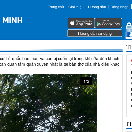
Trang chủ
Giới thiệu
Hướng dẫn
Đăng nhập
Hướng dẫn sử dụng
T
cờ Tổ quốc bạc màu và còn bị cuốn lại trong khi cửa đón khách
cần quan tâm quán xuyến nhất là tại bàn thờ của nhà điêu khắc
.
1/2
P