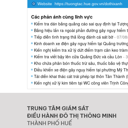
Website
https://tuongtac.hue.gov.vn/dothixanh
Các phản ánh cùng lĩnh vực
Kiểm tra dán bảng quảng cáo sai quy định tại Tượn
Bảng hiệu lấn ra ngoài phần đường gây nguy hiểm t
Tiếp diễn tình trạng thả lồng đánh cá sát bờ
- 07/08
Kinh doanh xe điện gây nguy hiểm tại Quảng trườn
Kiến nghị kiểm tra xử lý dứt điểm trạm cân keo tràm
Kiểm tra viết bậy lên cửa Quảng Đức và cầu Lòn
- 
Kho chứa phân bón thuốc trừ sâu, thuốc bảo vệ thực
Điều khiển xe điện gây nguy hiểm tại phường Mỹ T
Tái diễn khai thác cát trái phép tại thôn Tân Thành (
Kiến nghị xử lý kim tiêm tại WC công viên Trịnh Cô