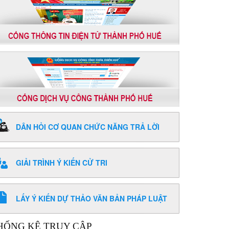
DÂN HỎI CƠ QUAN CHỨC NĂNG TRẢ LỜI
GIẢI TRÌNH Ý KIẾN CỬ TRI
LẤY Ý KIẾN DỰ THẢO VĂN BẢN PHÁP LUẬT
HỐNG KÊ TRUY CẬP