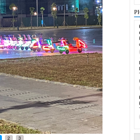
P
2
3