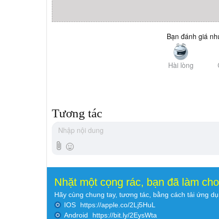
Bạn đánh giá như
Hài lòng
Tương tác
Nhặt một cọng rác, bạn đã làm ch
Hãy cùng chung tay, tương tác, bằng cách tải ứng d
IOS
https://apple.co/2Lj5HuL
Android
https://bit.ly/2EysWta