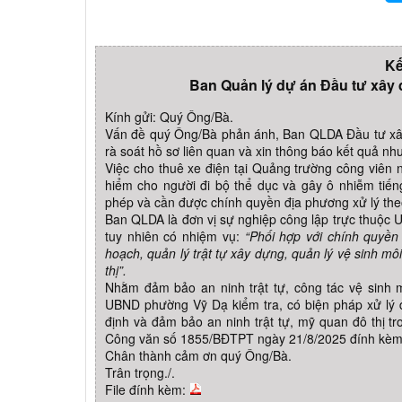
Kế
Ban Quản lý dự án Đầu tư xây d
Kính gửi: Quý Ông/Bà.
Vấn đề quý Ông/Bà phản ánh, Ban QLDA Đầu tư xây 
rà soát hồ sơ liên quan và xin thông báo kết quả nh
Việc cho thuê xe điện tại Quảng trường công viên
hiểm cho người đi bộ thể dục và gây ô nhiễm tiế
phép và cần được chính quyền địa phương xử lý t
Ban QLDA là đơn vị sự nghiệp công lập trực thuộc
tuy nhiên có nhiệm vụ:
“Phối hợp với chính quyền
hoạch, quản lý trật tự xây dựng, quản lý vệ sinh môi
thị”.
Nhằm đảm bảo an ninh trật tự, công tác vệ sinh 
UBND phường Vỹ Dạ kiểm tra, có biện pháp xử lý 
định và đảm bảo an ninh trật tự, mỹ quan đô thị 
Công văn số 1855/BĐTPT ngày 21/8/2025 đính kèm
Chân thành cảm ơn quý Ông/Bà.
Trân trọng./.
File đính kèm: