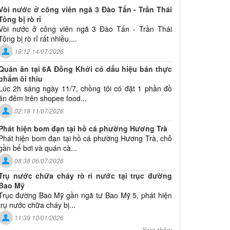
Vòi nước ở công viên ngã 3 Đào Tấn - Trần Thái
Tông bị rò rỉ
Vòi nước ở công viên ngã 3 Đào Tấn - Trần Thái
Tông bị rò rỉ rất nhiều,...
19:12 14/07/2026
Quán ăn tại 6A Đồng Khởi có dấu hiệu bán thực
phẩm ôi thiu
Lúc 2h sáng ngày 11/7, chồng tôi có đặt 1 phần đồ
ăn đêm trên shopee food...
02:18 11/07/2026
Phát hiện bom đạn tại hồ cá phường Hương Trà
Phát hiện bom đạn tại hồ cá phường Hương Trà, chỗ
gần bể bơi và quán cà...
08:38 06/07/2026
Trụ nước chữa cháy rò rỉ nước tại trục đường
Bao Mỹ
Trục đường Bao Mỹ gần ngã tư Bao Mỹ 5, phát hiện
trụ nước chữa cháy bị...
11:39 10/01/2026
Xem thêm