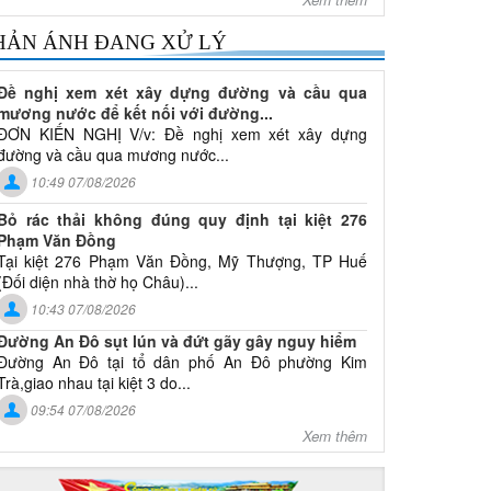
HẢN ÁNH ĐANG XỬ LÝ
Đề nghị xem xét xây dựng đường và cầu qua
mương nước để kết nối với đường...
ĐƠN KIẾN NGHỊ V/v: Đề nghị xem xét xây dựng
đường và cầu qua mương nước...
10:49 07/08/2026
Bỏ rác thải không đúng quy định tại kiệt 276
Phạm Văn Đồng
Tại kiệt 276 Phạm Văn Đồng, Mỹ Thượng, TP Huế
(Đối diện nhà thờ họ Châu)...
10:43 07/08/2026
Đường An Đô sụt lún và đứt gãy gây nguy hiểm
Đường An Đô tại tổ dân phố An Đô phường Kim
Trà,giao nhau tại kiệt 3 do...
09:54 07/08/2026
Xem thêm