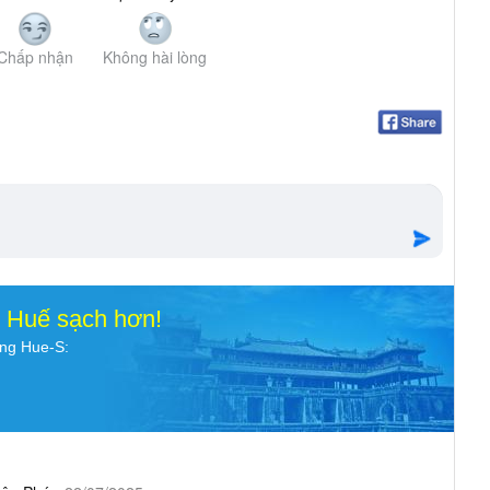
Chấp nhận
Không hài lòng
o Huế sạch hơn!
ụng Hue-S: