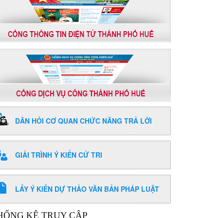
DÂN HỎI CƠ QUAN CHỨC NĂNG TRẢ LỜI
GIẢI TRÌNH Ý KIẾN CỬ TRI
LẤY Ý KIẾN DỰ THẢO VĂN BẢN PHÁP LUẬT
HỐNG KÊ TRUY CẬP