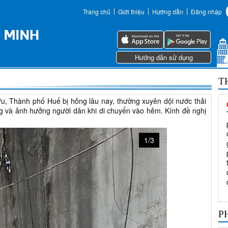
Trang chủ
Giới thiệu
Hướng dẫn
Đăng nhập
Hướng dẫn sử dụng
T
ựu, Thành phố Huế bị hỏng lâu nay, thường xuyên dội nước thải
ng và ảnh hưởng người dân khi di chuyển vào hẻm. Kính đề nghị
1/3
P