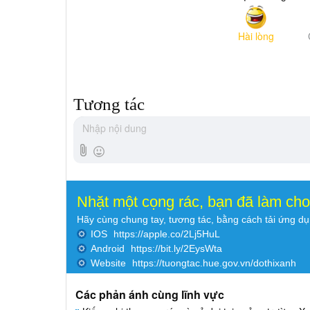
Hài lòng
Tương tác
Nhặt một cọng rác, bạn đã làm ch
Hãy cùng chung tay, tương tác, bằng cách tải ứng d
IOS
https://apple.co/2Lj5HuL
Android
https://bit.ly/2EysWta
Website
https://tuongtac.hue.gov.vn/dothixanh
Các phản ánh cùng lĩnh vực