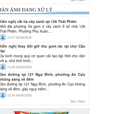
HẢN ÁNH ĐANG XỬ LÝ
Kiến nghị cắt tỉa cây xanh tại 126 Thái Phiên
Nhờ địa phương tỉa gọm 2 cây xanh ở số nhà 126
Thái Phiên, Phường Phú Xuân....
16:57 08/08/2026
Kiến nghị thay đổi giờ thu gom rác tại chợ Cầu
Hai
Dạ kính mong quý cơ quan cải tạo kịp thời cho dân
với ạ, chứ tình hình...
14:39 08/08/2026
Đèn đường tại 127 Ngự Bình, phường An Cựu
không sáng về đêm
Đèn đường tại 127 Ngự Bình, phường An Cựu không
sáng về đêm, gây nguy hiểm...
12:54 08/08/2026
Xem thêm