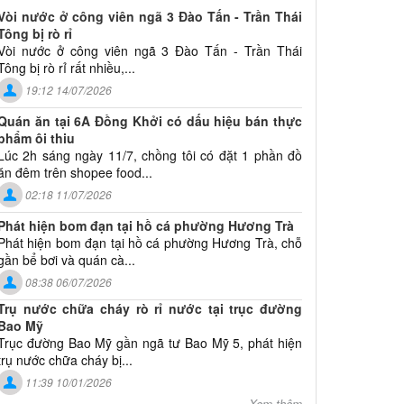
Vòi nước ở công viên ngã 3 Đào Tấn - Trần Thái
Tông bị rò rỉ
Vòi nước ở công viên ngã 3 Đào Tấn - Trần Thái
Tông bị rò rỉ rất nhiều,...
19:12 14/07/2026
Quán ăn tại 6A Đồng Khởi có dấu hiệu bán thực
phẩm ôi thiu
Lúc 2h sáng ngày 11/7, chồng tôi có đặt 1 phần đồ
ăn đêm trên shopee food...
02:18 11/07/2026
Phát hiện bom đạn tại hồ cá phường Hương Trà
Phát hiện bom đạn tại hồ cá phường Hương Trà, chỗ
gần bể bơi và quán cà...
08:38 06/07/2026
Trụ nước chữa cháy rò rỉ nước tại trục đường
Bao Mỹ
Trục đường Bao Mỹ gần ngã tư Bao Mỹ 5, phát hiện
trụ nước chữa cháy bị...
11:39 10/01/2026
Xem thêm