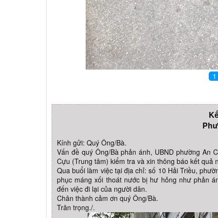
1
Kế
Phư
Kính gửi: Quý Ông/Bà.
Vấn đề quý Ông/Bà phản ánh, UBND phường An Cự
Cựu (Trung tâm) kiểm tra và xin thông báo kết quả 
Qua buổi làm việc tại địa chỉ: số 10 Hải Triều, ph
phục máng xối thoát nước bị hư hỏng như phản á
đến việc đi lại của người dân.
Chân thành cảm ơn quý Ông/Bà.
Trân trọng./.