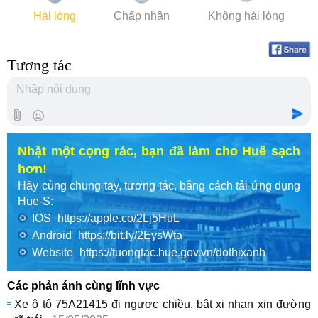
Hài lòng
Chấp nhận
Không hài lòng
Tương tác
Nhặt một cọng rác, bạn đã làm cho Huế sạch
hơn!
Hãy cùng chung tay, tương tác, bằng cách tải ứng dụng
Hue-S:
IOS
https://apple.co/2Lj5HuL
Android
https://bit.ly/2EysWta
Website
https://tuongtac.hue.gov.vn/dothixanh
Các phản ánh cùng lĩnh vực
Xe ô tô 75A21415 đi ngược chiều, bật xi nhan xin đường