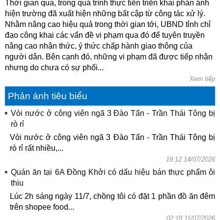
Thời gian qua, trong quá trình thực tiễn triển khai phản ánh
hiện trường đã xuất hiện những bất cập từ công tác xử lý.
Nhằm nâng cao hiệu quả trong thời gian tới, UBND tỉnh chỉ
đạo công khai các vấn đề vi phạm qua đó để tuyên truyền
nâng cao nhận thức, ý thức chấp hành giao thông của
người dân. Bên cạnh đó, những vi phạm đã được tiếp nhận
nhưng do chưa có sự phối...
Xem tiếp
Phản ánh tiêu biểu
Vòi nước ở công viên ngã 3 Đào Tấn - Trần Thái Tông bị
rò rỉ
Vòi nước ở công viên ngã 3 Đào Tấn - Trần Thái Tông bị
rò rỉ rất nhiều,...
19:12 14/07/2026
Quán ăn tại 6A Đồng Khởi có dấu hiệu bán thực phẩm ôi
thiu
Lúc 2h sáng ngày 11/7, chồng tôi có đặt 1 phần đồ ăn đêm
trên shopee food...
02:18 11/07/2026