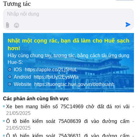
Tương tác
Nhặt một cọng rác, bạn đã làm cho Huế sạch
hơn!
Hãy cùng chung tay, tương tác, bằng cách tải ứng dụng
Hue-S:
IOS
https://apple.co/2Lj5HuL
Android
https://bit.ly/2EysWta
Website
https://tuongtac.hue.gov.vn/dothixanh
Các phản ánh cùng lĩnh vực
Xe ben mang biển số 75C14969 chở đất đá rơi vãi
-
21/05/2025
Ô tô biển kiểm soát 75A08639 đi vào đường cấm
-
21/05/2025
Ô tô biển kiểm soát 75A36631 đi vào đường cấm
-