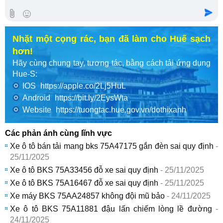
Nhặt một cọng rác, bạn đã làm cho Huế sạch
hơn!
Hãy cùng chung tay, tương tác, bằng cách tải ứng dụng
Hue-S:
IOS
https://apple.co/2Lj5HuL
Android
https://bit.ly/2EysWta
Website
https://tuongtac.hue.gov.vn/dothixanh
Các phản ánh cùng lĩnh vực
Xe ô tô bán tải mang bks 75A47175 gắn đèn sai quy định
-
25/11/2025
Xe ô tô BKS 75A33456 đỗ xe sai quy định
- 25/11/2025
Xe ô tô BKS 75A16467 đỗ xe sai quy định
- 25/11/2025
Xe máy BKS 75AA24857 không đội mũ bảo
- 24/11/2025
Xe ô tô BKS 75A11881 đậu lấn chiếm lòng lề đường
-
24/11/2025