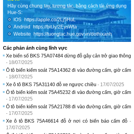
Hãy cùng chung tay, tương tác, bằng cách tải ứng dụng
Hue-S:
IOS
https://apple.co/2Lj5HuL
Android
https://bit.ly/2EysWta
Website
https://tuongtac.hue.gov.vn/dothixanh
Các phản ánh cùng lĩnh vực
Xe biển số BKS 75A07484 dừng đỗ gây cản trở giao thông
- 18/07/2025
Ô tô biển kiểm soát 75A14362 đi vào đường cấm, giờ cấm
- 18/07/2025
Xe ô tô BKS 75A31140 đỗ xe ngược chiều
- 17/07/2025
Ô tô biển kiểm soát 75A45232 đi vào đường cấm, giờ cấm
- 17/07/2025
Ô tô biển kiểm soát 75A21788 đi vào đường cấm, giờ cấm
- 17/07/2025
Xe ô tô BKS 75A46614 đỗ ở nơi có biển báo cấm đỗ
-
17/07/2025