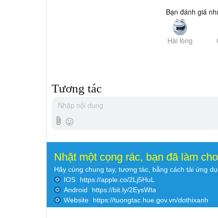
Bạn đánh giá như
Hài lòng
Tương tác
Nhặt một cọng rác, bạn đã làm ch
Hãy cùng chung tay, tương tác, bằng cách tải ứng d
IOS
https://apple.co/2Lj5HuL
Android
https://bit.ly/2EysWta
Website
https://tuongtac.hue.gov.vn/dothixanh