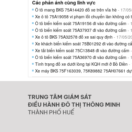
Các phản ánh cùng lĩnh vực
Ô tô mang BKS 75A14420 đỗ xe trên vỉa hè
- 17/05
Xe ô tô 75A19058 vi phạm lỗi chuyển làn không có t
Ô tô biển kiểm soát 75A19156 đi vào đường cấm
- 
Ô tô biển kiểm soát 75A37937 đi vào đường cấm
- 
Xe ô tô BKS 75A32578 đỗ xe sai quy định
- 17/05/2
Xe khách biển kiểm soát 75B01292 đi vào đường c
Xe tải biển kiểm soát 75C13848 đi vào đường cấm
-
Ô tô biển kiểm soát 75A36970 đi vào đường cấm
- 
Tình trạng đỗ xe dưới lòng tại KQH mới ở Bồ Điền
- 
Xe máy BKS 75F163039, 75K89882 75AH07661 dựn