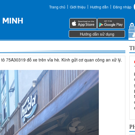
Trang chủ
Giới thiệu
Hướng dẫn
Đăng nhập
Hướng dẫn sử dụng
T
 tô 75A30319 đỗ xe trên vỉa hè. Kính gửi cơ quan công an xử lý.
P