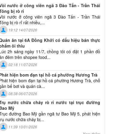
Vòi nước ở công viên ngã 3 Đào Tấn - Trần Thái
Tông bị rò rỉ
Vòi nước ở công viên ngã 3 Đào Tấn - Trần Thái
Tông bị rò rỉ rất nhiều,...
19:12 14/07/2026
Quán ăn tại 6A Đồng Khởi có dấu hiệu bán thực
phẩm ôi thiu
Lúc 2h sáng ngày 11/7, chồng tôi có đặt 1 phần đồ
ăn đêm trên shopee food...
02:18 11/07/2026
Phát hiện bom đạn tại hồ cá phường Hương Trà
Phát hiện bom đạn tại hồ cá phường Hương Trà, chỗ
gần bể bơi và quán cà...
08:38 06/07/2026
Trụ nước chữa cháy rò rỉ nước tại trục đường
Bao Mỹ
Trục đường Bao Mỹ gần ngã tư Bao Mỹ 5, phát hiện
trụ nước chữa cháy bị...
11:39 10/01/2026
Xem thêm