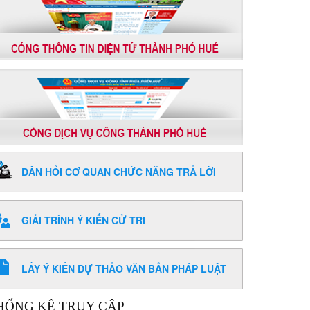
DÂN HỎI CƠ QUAN CHỨC NĂNG TRẢ LỜI
GIẢI TRÌNH Ý KIẾN CỬ TRI
LẤY Ý KIẾN DỰ THẢO VĂN BẢN PHÁP LUẬT
HỐNG KÊ TRUY CẬP