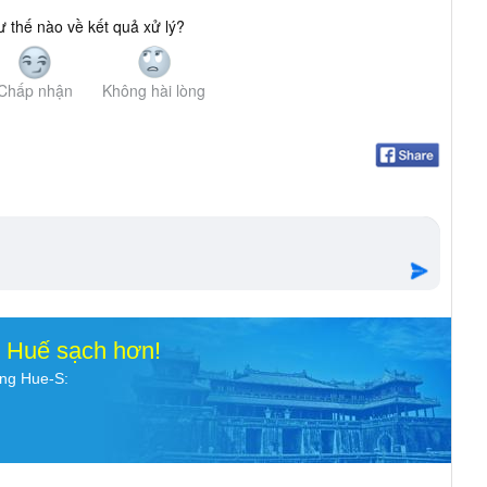
 thế nào về kết quả xử lý?
Chấp nhận
Không hài lòng
o Huế sạch hơn!
ụng Hue-S: