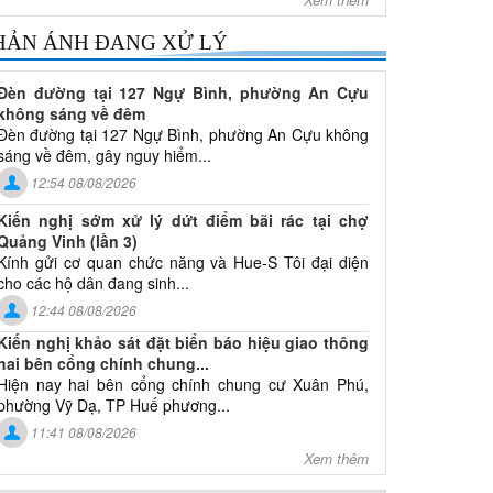
HẢN ÁNH ĐANG XỬ LÝ
Đèn đường tại 127 Ngự Bình, phường An Cựu
không sáng về đêm
Đèn đường tại 127 Ngự Bình, phường An Cựu không
sáng về đêm, gây nguy hiểm...
12:54 08/08/2026
Kiến nghị sớm xử lý dứt điểm bãi rác tại chợ
Quảng Vinh (lần 3)
Kính gửi cơ quan chức năng và Hue-S Tôi đại diện
cho các hộ dân đang sinh...
12:44 08/08/2026
Kiến nghị khảo sát đặt biển báo hiệu giao thông
hai bên cổng chính chung...
Hiện nay hai bên cổng chính chung cư Xuân Phú,
phường Vỹ Dạ, TP Huế phương...
11:41 08/08/2026
Xem thêm