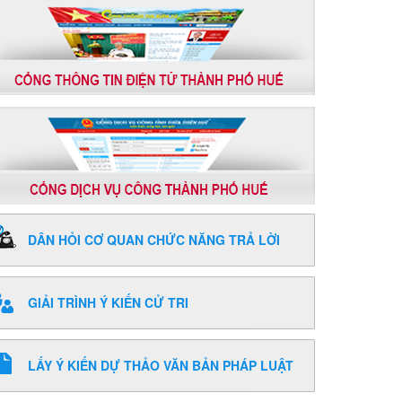
DÂN HỎI CƠ QUAN CHỨC NĂNG TRẢ LỜI
GIẢI TRÌNH Ý KIẾN CỬ TRI
LẤY Ý KIẾN DỰ THẢO VĂN BẢN PHÁP LUẬT