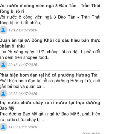
Vòi nước ở công viên ngã 3 Đào Tấn - Trần Thái
Tông bị rò rỉ
Vòi nước ở công viên ngã 3 Đào Tấn - Trần Thái
Tông bị rò rỉ rất nhiều,...
19:12 14/07/2026
Quán ăn tại 6A Đồng Khởi có dấu hiệu bán thực
phẩm ôi thiu
Lúc 2h sáng ngày 11/7, chồng tôi có đặt 1 phần đồ
ăn đêm trên shopee food...
02:18 11/07/2026
Phát hiện bom đạn tại hồ cá phường Hương Trà
Phát hiện bom đạn tại hồ cá phường Hương Trà, chỗ
gần bể bơi và quán cà...
08:38 06/07/2026
Trụ nước chữa cháy rò rỉ nước tại trục đường
Bao Mỹ
Trục đường Bao Mỹ gần ngã tư Bao Mỹ 5, phát hiện
trụ nước chữa cháy bị...
11:39 10/01/2026
Xem thêm