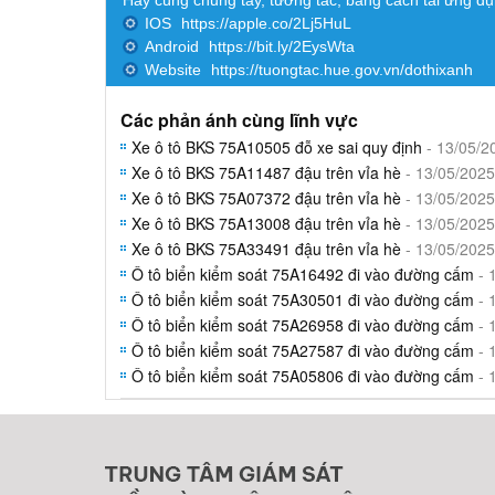
Hãy cùng chung tay, tương tác, bằng cách tải ứng d
IOS
https://apple.co/2Lj5HuL
Android
https://bit.ly/2EysWta
Website
https://tuongtac.hue.gov.vn/dothixanh
Các phản ánh cùng lĩnh vực
Xe ô tô BKS 75A10505 đỗ xe sai quy định
- 13/05/2
Xe ô tô BKS 75A11487 đậu trên vỉa hè
- 13/05/2025
Xe ô tô BKS 75A07372 đậu trên vỉa hè
- 13/05/2025
Xe ô tô BKS 75A13008 đậu trên vỉa hè
- 13/05/2025
Xe ô tô BKS 75A33491 đậu trên vỉa hè
- 13/05/2025
Ô tô biển kiểm soát 75A16492 đi vào đường cấm
- 
Ô tô biển kiểm soát 75A30501 đi vào đường cấm
- 
Ô tô biển kiểm soát 75A26958 đi vào đường cấm
- 
Ô tô biển kiểm soát 75A27587 đi vào đường cấm
- 
Ô tô biển kiểm soát 75A05806 đi vào đường cấm
- 