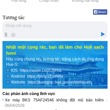
Hài lòng
Chấp nhận
Không hài lòng
Tương tác
Nhặt một cọng rác, bạn đã làm cho Huế sạch
hơn!
Hãy cùng chung tay, tương tác, bằng cách tải ứng dụng
Hue-S:
IOS
https://apple.co/2Lj5HuL
Android
https://bit.ly/2EysWta
Website
https://tuongtac.hue.gov.vn/dothixanh
Các phản ánh cùng lĩnh vực
Xe máy BKS 75AF24546 không đội mũ bảo hiểm
-
06/04/2026