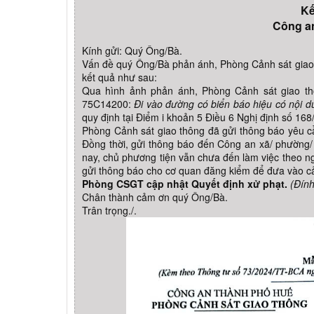
Kế
Công a
Kính gửi: Quý Ông/Bà.
Vấn đề quý Ông/Bà phản ánh, Phòng Cảnh sát giao 
kết quả như sau:
Qua hình ảnh phản ánh, Phòng Cảnh sát giao thô
75C14200:
Đi vào đường có biển báo hiệu có nội du
quy định tại Điểm i khoản 5 Điều 6 Nghị định số 1
Phòng Cảnh sát giao thông đã gửi thông báo yêu cầ
Đồng thời, gửi thông báo đến Công an xã/ phường/ t
nay, chủ phương tiện vẫn chưa đến làm việc theo n
gửi thông báo cho cơ quan đăng kiểm để đưa vào cả
Phòng CSGT cập nhật Quyết định xử phạt.
(Đín
Chân thành cảm ơn quý Ông/Bà.
Trân trọng./.