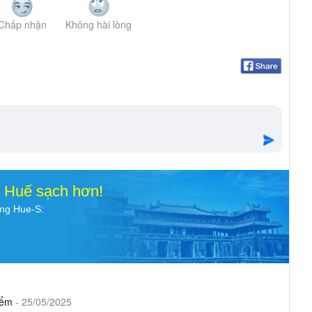
Chấp nhận
Không hài lòng
o Huế sạch hơn!
ụng Hue-S:
iểm
- 25/05/2025