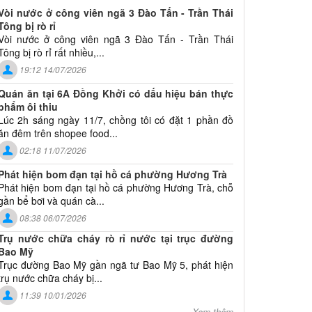
Vòi nước ở công viên ngã 3 Đào Tấn - Trần Thái
Tông bị rò rỉ
Vòi nước ở công viên ngã 3 Đào Tấn - Trần Thái
Tông bị rò rỉ rất nhiều,...
19:12 14/07/2026
Quán ăn tại 6A Đồng Khởi có dấu hiệu bán thực
phẩm ôi thiu
Lúc 2h sáng ngày 11/7, chồng tôi có đặt 1 phần đồ
ăn đêm trên shopee food...
02:18 11/07/2026
Phát hiện bom đạn tại hồ cá phường Hương Trà
Phát hiện bom đạn tại hồ cá phường Hương Trà, chỗ
gần bể bơi và quán cà...
08:38 06/07/2026
Trụ nước chữa cháy rò rỉ nước tại trục đường
Bao Mỹ
Trục đường Bao Mỹ gần ngã tư Bao Mỹ 5, phát hiện
trụ nước chữa cháy bị...
11:39 10/01/2026
Xem thêm