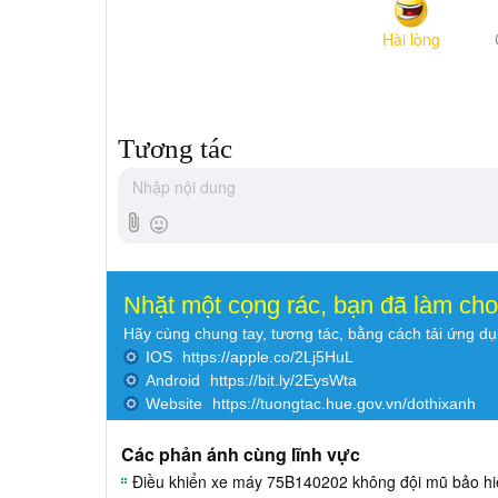
Hài lòng
Tương tác
Nhặt một cọng rác, bạn đã làm ch
Hãy cùng chung tay, tương tác, bằng cách tải ứng d
IOS
https://apple.co/2Lj5HuL
Android
https://bit.ly/2EysWta
Website
https://tuongtac.hue.gov.vn/dothixanh
Các phản ánh cùng lĩnh vực
Điều khiển xe máy 75B140202 không đội mũ bảo h