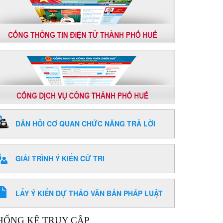
DÂN HỎI CƠ QUAN CHỨC NĂNG TRẢ LỜI
GIẢI TRÌNH Ý KIẾN CỬ TRI
LẤY Ý KIẾN DỰ THẢO VĂN BẢN PHÁP LUẬT
HỐNG KÊ TRUY CẬP