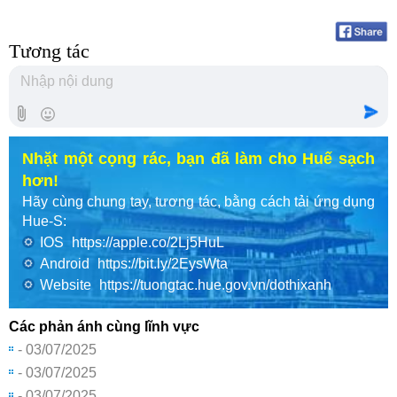
Tương tác
Nhặt một cọng rác, bạn đã làm cho Huế sạch
hơn!
Hãy cùng chung tay, tương tác, bằng cách tải ứng dụng
Hue-S:
IOS
https://apple.co/2Lj5HuL
Android
https://bit.ly/2EysWta
Website
https://tuongtac.hue.gov.vn/dothixanh
Các phản ánh cùng lĩnh vực
- 03/07/2025
- 03/07/2025
- 03/07/2025