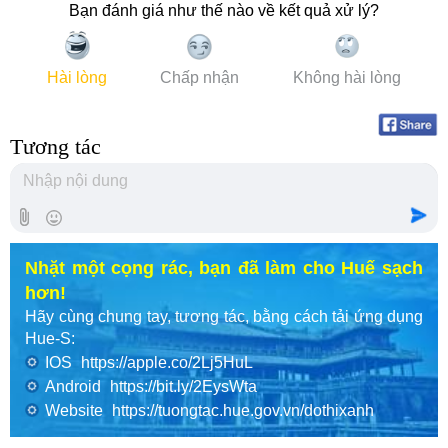
Bạn đánh giá như thế nào về kết quả xử lý?
Hài lòng
Chấp nhận
Không hài lòng
Tương tác
Nhặt một cọng rác, bạn đã làm cho Huế sạch
hơn!
Hãy cùng chung tay, tương tác, bằng cách tải ứng dụng
Hue-S:
IOS
https://apple.co/2Lj5HuL
Android
https://bit.ly/2EysWta
Website
https://tuongtac.hue.gov.vn/dothixanh