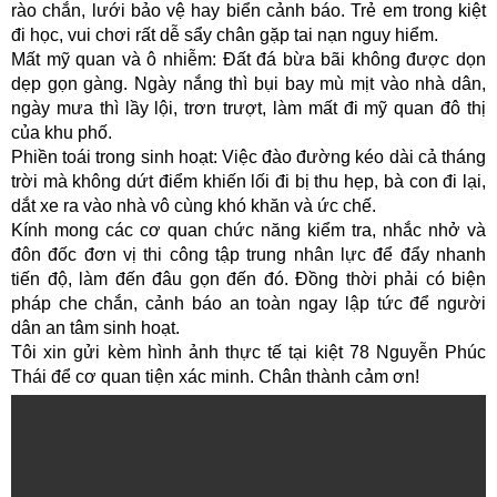
rào chắn, lưới bảo vệ hay biển cảnh báo. Trẻ em trong kiệt
đi học, vui chơi rất dễ sẩy chân gặp tai nạn nguy hiểm.
Mất mỹ quan và ô nhiễm: Đất đá bừa bãi không được dọn
dẹp gọn gàng. Ngày nắng thì bụi bay mù mịt vào nhà dân,
ngày mưa thì lầy lội, trơn trượt, làm mất đi mỹ quan đô thị
của khu phố.
Phiền toái trong sinh hoạt: Việc đào đường kéo dài cả tháng
trời mà không dứt điểm khiến lối đi bị thu hẹp, bà con đi lại,
dắt xe ra vào nhà vô cùng khó khăn và ức chế.
Kính mong các cơ quan chức năng kiểm tra, nhắc nhở và
đôn đốc đơn vị thi công tập trung nhân lực để đẩy nhanh
tiến độ, làm đến đâu gọn đến đó. Đồng thời phải có biện
pháp che chắn, cảnh báo an toàn ngay lập tức để người
dân an tâm sinh hoạt.
Tôi xin gửi kèm hình ảnh thực tế tại kiệt 78 Nguyễn Phúc
Thái để cơ quan tiện xác minh. Chân thành cảm ơn!