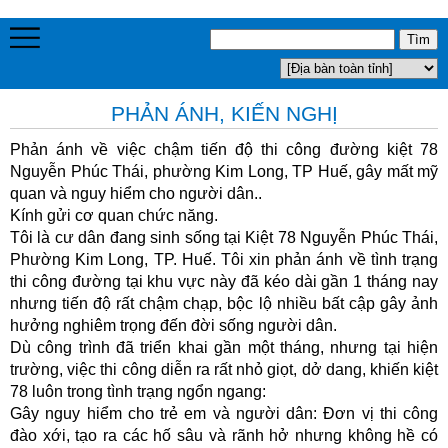
PHẢN ÁNH, KIẾN NGHỊ
Phản ánh về việc chậm tiến độ thi công đường kiệt 78
Nguyễn Phúc Thái, phường Kim Long, TP Huế, gây mất mỹ
quan và nguy hiểm cho người dân..
Kính gửi cơ quan chức năng.
Tôi là cư dân đang sinh sống tại Kiệt 78 Nguyễn Phúc Thái,
Phường Kim Long, TP. Huế. Tôi xin phản ánh về tình trạng
thi công đường tại khu vực này đã kéo dài gần 1 tháng nay
nhưng tiến độ rất chậm chạp, bộc lộ nhiều bất cập gây ảnh
hưởng nghiêm trọng đến đời sống người dân.
Dù công trình đã triển khai gần một tháng, nhưng tại hiện
trường, việc thi công diễn ra rất nhỏ giọt, dở dang, khiến kiệt
78 luôn trong tình trạng ngổn ngang:
Gây nguy hiểm cho trẻ em và người dân: Đơn vị thi công
đào xới, tạo ra các hố sâu và rãnh hở nhưng không hề có