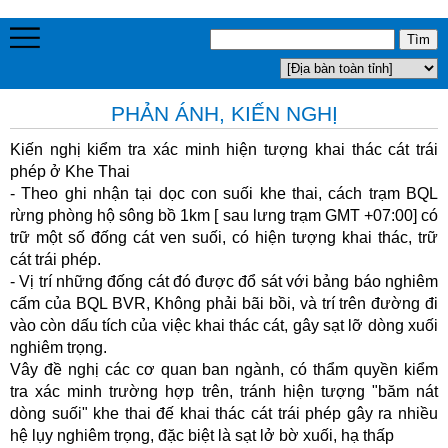
PHẢN ÁNH, KIẾN NGHỊ
Kiến nghị kiểm tra xác minh hiện tượng khai thác cát trái
phép ở Khe Thai
- Theo ghi nhận tại dọc con suối khe thai, cách trạm BQL
rừng phòng hộ sông bồ 1km [ sau lưng trạm GMT +07:00] có
trữ một số đống cát ven suối, có hiện tượng khai thác, trữ
cát trái phép.
- Vị trí những đống cát đó được đổ sát với bảng báo nghiêm
cấm của BQL BVR, Không phải bãi bồi, và trí trên đường đi
vào còn dấu tích của việc khai thác cát, gây sạt lỡ dòng xuối
nghiêm trọng.
Vây đề nghị các cơ quan ban ngành, có thẩm quyền kiểm
tra xác minh trường hợp trên, tránh hiện tượng "băm nát
dòng suối" khe thai đế khai thác cát trái phép gây ra nhiều
hệ lụy nghiêm trọng, đặc biệt là sạt lở bờ xuối, hạ thấp