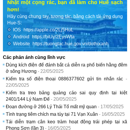
Nhặt một cọng rác, bạn đã làm cho Huế sạch
hơn!
Hãy cùng chung tay, tương tác, bằng cách tải ứng dụng
Hue-S:
IOS
https://apple.co/2Lj5HuL
Android
https://bit.ly/2EysWta
Website
https://tuongtac.hue.gov.vn/dothixanh
Các phản ánh cùng lĩnh vực
Dùng kích điện để đánh bắt cá diễn ra phổ biến hằng đêm
ở sông Hương
- 22/05/2025
Kiểm tra số điện thoại 0886377602 gửi tin nhắn rác
-
22/05/2025
Kiểm tra treo bảng quảng cáo sai quy định tại kiệt
2401/144 Lý Nam Đế
- 20/05/2025
Đoạn đường ở 266 Lý Thái Tổ mất mỹ quan
- 17/05/2025
Tình trạng tiêm chích ma túy tại 71 Vạn Xuân
- 16/05/2025
Tái diễn trạm cân keo tràm hoạt động trái phép tại xã
Phong Sơn (lần 3)
- 16/05/2025