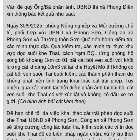
Vấn đề quý Ông/Bà phản ánh, UBND thị xã Phong Điền
xin thông báo kết quả như sau:
Ngày 30/5/2025, phòng Nông nghiệp và Môi trường chủ
trì, phối hợp với UBND xã Phong Sơn, Công an xã
Phong Sơn và Trưởng thôn Sơn Quả tiến hành kiểm tra,
xác minh thực địa. Qua kiểm tra, xác minh tại thực khu
vực dọc suối khe Thai, cách trạm BQL rừng phòng hộ
sông bồ khoảng 1km có 01 bãi cát bồi ven suối với khối
lượng cát khoảng 10m3 và tại khe Huyết Mồ thì không có
cát bồi ven suối. Tại buổi kiểm, các thành phần tham dự
không phát hiện tình trạng khai thác cát trái phép. Tuy
nhiên, qua xác minh tại thời điểm phản ánh tại bãi bồi cát
ven suối khe Thai có vét xúc lật và không có dấu xe cơ
giới.
(Có hình ảnh bãi cát kèm theo)
Để hạn chế tối đa việc khai thác cát trái phép dọc suối
khe Thai, UBND xã Phong Sơn, Công an xã Phong Sơn
sẽ tăng cường công tác tuần tra, kiểm soát các vị trí dọc
suối khe Thai để có biện pháp ngăn chặn, xử lý kịp thời