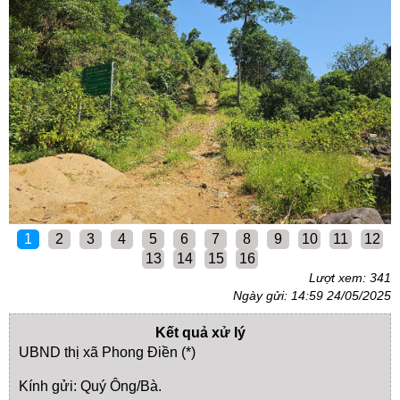
1
2
3
4
5
6
7
8
9
10
11
12
13
14
15
16
Lượt xem: 341
Ngày gửi: 14:59 24/05/2025
Kết quả xử lý
UBND thị xã Phong Điền (*)
Kính gửi: Quý Ông/Bà.