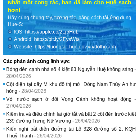
Nhặt một cọng rác, bạn đã làm cho Huế sạch
hơn!
Hãy cùng chung tay, tương tác, bằng cách tải ứng dụng
Hue-S:
IOS
https://apple.co/2Lj5HuL
Android
https://bit.ly/2EysWta
Website
https://tuongtac.hue.gov.vn/dothixanh
Các phản ánh cùng lĩnh vực
Bóng đèn cạnh nhà số 4 kiệt 83 Nguyễn Huệ không sáng
-
28/04/2026
Cột điện tại dãy M khu đô thị mới Đông Nam Thủy An hư
hỏng
- 28/04/2026
Vòi nước sạch ở đồi Vọng Cảnh không hoạt động
-
27/04/2026
Kiểm tra và điều chỉnh lại giờ tắt và bật 2 cột đèn trước kiệt
239 đường Trưng Nữ Vương
- 26/04/2026
Kiến nghị bật điện đường tại Lô 328 đường số 2, KQH
Thuỷ Thanh
- 26/04/2026