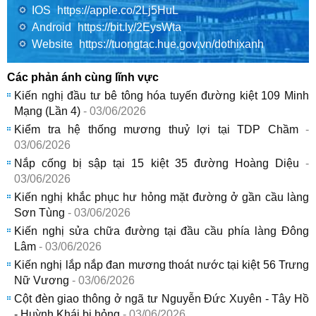
IOS
https://apple.co/2Lj5HuL
Android
https://bit.ly/2EysWta
Website
https://tuongtac.hue.gov.vn/dothixanh
Các phản ánh cùng lĩnh vực
Kiến nghị đầu tư bê tông hóa tuyến đường kiệt 109 Minh
Mạng (Lần 4)
- 03/06/2026
Kiểm tra hệ thống mương thuỷ lợi tại TDP Chầm
-
03/06/2026
Nắp cống bị sập tại 15 kiệt 35 đường Hoàng Diệu
-
03/06/2026
Kiến nghị khắc phục hư hỏng mặt đường ở gần cầu làng
Sơn Tùng
- 03/06/2026
Kiến nghị sửa chữa đường tại đầu cầu phía làng Đông
Lâm
- 03/06/2026
Kiến nghị lắp nắp đan mương thoát nước tại kiệt 56 Trưng
Nữ Vương
- 03/06/2026
Cột đèn giao thông ở ngã tư Nguyễn Đức Xuyên - Tây Hồ
- Huỳnh Khái bị hỏng
- 03/06/2026