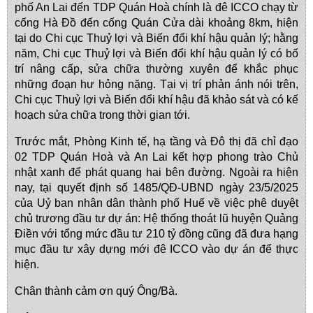
phố An Lai đến TDP Quán Hoà chính là đê ICCO chạy từ
cống Hà Đồ đến cống Quán Cửa dài khoảng 8km, hiện
tại do Chi cục Thuỷ lợi và Biến đổi khí hậu quản lý; hằng
năm, Chi cục Thuỷ lợi và Biến đổi khí hậu quản lý có bố
trí nâng cấp, sửa chữa thường xuyên để khắc phục
những đoạn hư hỏng nặng. Tại vị trí phản ánh nói trên,
Chi cục Thuỷ lợi và Biến đổi khí hậu đã khảo sát và có kế
hoạch sửa chữa trong thời gian tới.
Trước mắt, Phòng Kinh tế, hạ tầng và Đô thị đã chỉ đạo
02 TDP Quán Hoà và An Lai kết hợp phong trào Chủ
nhật xanh để phát quang hai bên đường. Ngoài ra hiện
nay, tại quyết định số 1485/QĐ-UBND ngày 23/5/2025
của Uỷ ban nhân dân thành phố Huế về việc phê duyệt
chủ trương đầu tư dự án: Hệ thống thoát lũ huyện Quảng
Điền với tổng mức đầu tư 210 tỷ đồng cũng đã đưa hạng
mục đầu tư xây dựng mới đê ICCO vào dự án để thực
hiện.
Chân thành cảm ơn quý Ông/Bà.