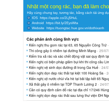
Nhặt một cọng rác, bạn đã làm ch
Hãy cùng chung tay, tương tác, bằng cách tải ứng d
IOS
https://apple.co/2Lj5HuL
Android
https://bit.ly/2EysWta
Website
https://tuongtac.hue.gov.vn/dothixanh
Các phản ánh cùng lĩnh vực
Kiến nghị thu gom rác tại 63, 65 Nguyễn Công Trứ
-
Thi công gây ô nhiễm tại đường Minh Mạng
- 25/07
Kiểm tra xả rác và xác chết động vật sai quy định t
Kiến nghị có biện pháp giảm bụi khi thi công cầu Li
Kiến nghị vệ sinh dọc đường đi trong Ga Huế
- 24/0
Kiến nghị dọn dẹp rác thải tại kiệt 100 Hoàng Sa
- 2
Kiến nghị xịt nước chùi vỉa hè tại bãi tập kết 65 N
Xả thải gây ô nhiễm tại TDP Thanh Lương 2
- 24/07
Cần có quy định cấm đổ rác tại địa chỉ 17/246 Hùn
Kiến nghị dọn dẹp rác thải sau lưng thư viện ĐH N