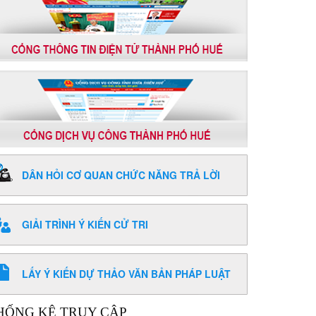
DÂN HỎI CƠ QUAN CHỨC NĂNG TRẢ LỜI
GIẢI TRÌNH Ý KIẾN CỬ TRI
LẤY Ý KIẾN DỰ THẢO VĂN BẢN PHÁP LUẬT
HỐNG KÊ TRUY CẬP