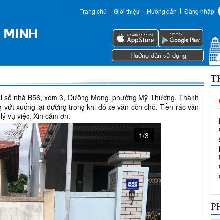
Trang chủ
Giới thiệu
Hướng dẫn
Đăng nhập
Hướng dẫn sử dụng
T
 tại số nhà B56, xóm 3, Dưỡng Mong, phường Mỹ Thượng, Thành
 vứt xuống lại đường trong khi đó xe vẫn còn chỗ. Tiền rác vẫn
lý vụ việc. Xin cảm ơn.
1/3
P