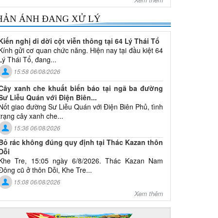
HẢN ÁNH ĐANG XỬ LÝ
Kiến nghị di dời cột viễn thông tại 64 Lý Thái Tổ
Kính gửi cơ quan chức năng. Hiện nay tại đầu kiệt 64
Lý Thái Tổ, đang...
15:58 06/08/2026
Cây xanh che khuất biển báo tại ngã ba đường
Sư Liễu Quán với Điện Biên...
Nốt giao đường Sư Liễu Quán với Điện Biên Phủ, tình
trạng cây xanh che...
15:36 06/08/2026
Bỏ rác không đúng quy định tại Thác Kazan thôn
Dỗi
Khe Tre, 15:05 ngày 6/8/2026. Thác Kazan Nam
Đông cũ ở thôn Dỗi, Khe Tre...
15:08 06/08/2026
Xem thêm