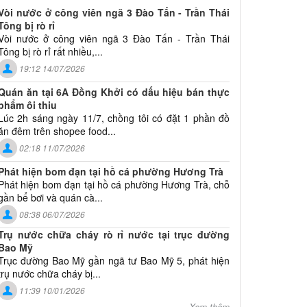
Vòi nước ở công viên ngã 3 Đào Tấn - Trần Thái
Tông bị rò rỉ
Vòi nước ở công viên ngã 3 Đào Tấn - Trần Thái
Tông bị rò rỉ rất nhiều,...
19:12 14/07/2026
Quán ăn tại 6A Đồng Khởi có dấu hiệu bán thực
phẩm ôi thiu
Lúc 2h sáng ngày 11/7, chồng tôi có đặt 1 phần đồ
ăn đêm trên shopee food...
02:18 11/07/2026
Phát hiện bom đạn tại hồ cá phường Hương Trà
Phát hiện bom đạn tại hồ cá phường Hương Trà, chỗ
gần bể bơi và quán cà...
08:38 06/07/2026
Trụ nước chữa cháy rò rỉ nước tại trục đường
Bao Mỹ
Trục đường Bao Mỹ gần ngã tư Bao Mỹ 5, phát hiện
trụ nước chữa cháy bị...
11:39 10/01/2026
Xem thêm