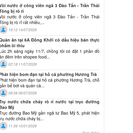
Vòi nước ở công viên ngã 3 Đào Tấn - Trần Thái
Tông bị rò rỉ
Vòi nước ở công viên ngã 3 Đào Tấn - Trần Thái
Tông bị rò rỉ rất nhiều,...
19:12 14/07/2026
Quán ăn tại 6A Đồng Khởi có dấu hiệu bán thực
phẩm ôi thiu
Lúc 2h sáng ngày 11/7, chồng tôi có đặt 1 phần đồ
ăn đêm trên shopee food...
02:18 11/07/2026
Phát hiện bom đạn tại hồ cá phường Hương Trà
Phát hiện bom đạn tại hồ cá phường Hương Trà, chỗ
gần bể bơi và quán cà...
08:38 06/07/2026
Trụ nước chữa cháy rò rỉ nước tại trục đường
Bao Mỹ
Trục đường Bao Mỹ gần ngã tư Bao Mỹ 5, phát hiện
trụ nước chữa cháy bị...
11:39 10/01/2026
Xem thêm