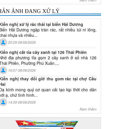
HẢN ÁNH ĐANG XỬ LÝ
Kiến nghị xử lý rác thải tại biển Hải Dương
Biển Hải Dương ngập tràn rác, rất nhiều túi ni lông,
chai nhựa và nhiều...
20:29 08/08/2026
Kiến nghị cắt tỉa cây xanh tại 126 Thái Phiên
Nhờ địa phương tỉa gọm 2 cây xanh ở số nhà 126
Thái Phiên, Phường Phú Xuân....
16:57 08/08/2026
Kiến nghị thay đổi giờ thu gom rác tại chợ Cầu
Hai
Dạ kính mong quý cơ quan cải tạo kịp thời cho dân
với ạ, chứ tình hình...
14:39 08/08/2026
Xem thêm