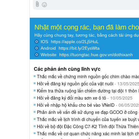
Nhặt một cọng rác, bạn đã làm ch
Hãy cùng chung tay, tương tác, bằng cách tải ứng d
IOS
https://apple.co/2Lj5HuL
Android
https://bit.ly/2EysWta
Website
https://tuongtac.hue.gov.vn/dothixanh
Các phản ánh cùng lĩnh vực
Thắc mắc về chứng minh nguồn gốc chim chào mà
Hỏi về đăng ký nguồn gốc của vật nuôi
- 13/05/202
Kiểm tra thửa ruộng lấn chiếm đường tại đội 1 thôn
Hỏi về đăng ký đổi màu sơn xe ô tô
- 10/05/2025
Hỏi về nhập hộ khẩu cho bé vào VNeID
- 06/05/202
Phản ánh về vấn đề sử dụng xe đạp GCOO ở công
Thắc mắc về lịch trình di chuyển của tuyến xe buýt
Hỏi về bộ đội Đặc Công C7-K2 Tỉnh đội Thừa Thiê
Thắc mắc về cơ quan chức năng xác minh lai lịch chí