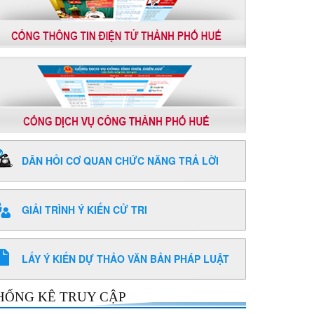
DÂN HỎI CƠ QUAN CHỨC NĂNG TRẢ LỜI
GIẢI TRÌNH Ý KIẾN CỬ TRI
LẤY Ý KIẾN DỰ THẢO VĂN BẢN PHÁP LUẬT
HỐNG KÊ TRUY CẬP