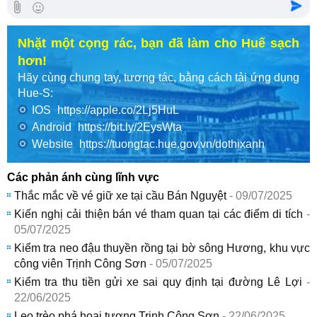
Nhặt một cọng rác, bạn đã làm cho Huế sạch
hơn!
Hãy cùng chung tay, tương tác, bằng cách tải ứng dụng
Hue-S:
IOS
https://apple.co/2Lj5HuL
Android
https://bit.ly/2EysWta
Website
https://tuongtac.hue.gov.vn/dothixanh
Các phản ánh cùng lĩnh vực
Thắc mắc về vé giữ xe tại cầu Bán Nguyệt
- 09/07/2025
Kiến nghị cải thiện bán vé tham quan tại các điểm di tích
-
05/07/2025
Kiểm tra neo đậu thuyền rồng tại bờ sông Hương, khu vực
công viên Trịnh Công Sơn
- 05/07/2025
Kiểm tra thu tiền gửi xe sai quy định tại đường Lê Lợi
-
22/06/2025
Leo trèo phá hoại tượng Trịnh Công Sơn
- 22/06/2025