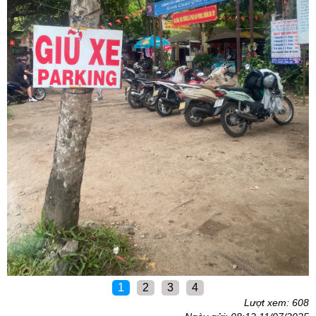
1
2
3
4
Lượt xem: 608